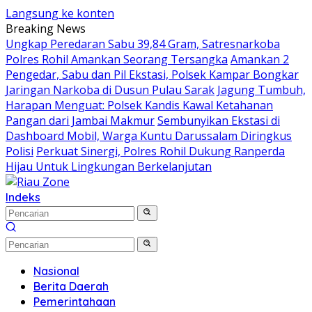
Langsung ke konten
Breaking News
Ungkap Peredaran Sabu 39,84 Gram, Satresnarkoba
Polres Rohil Amankan Seorang Tersangka
Amankan 2
Pengedar, Sabu dan Pil Ekstasi, Polsek Kampar Bongkar
Jaringan Narkoba di Dusun Pulau Sarak
Jagung Tumbuh,
Harapan Menguat: Polsek Kandis Kawal Ketahanan
Pangan dari Jambai Makmur
Sembunyikan Ekstasi di
Dashboard Mobil, Warga Kuntu Darussalam Diringkus
Polisi
Perkuat Sinergi, Polres Rohil Dukung Ranperda
Hijau Untuk Lingkungan Berkelanjutan
Indeks
Nasional
Berita Daerah
Pemerintahaan