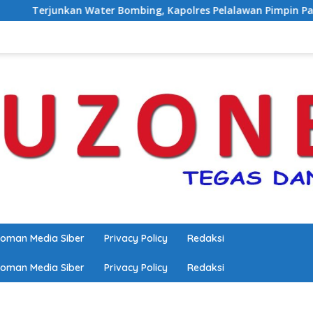
 Water Bombing, Kapolres Pelalawan Pimpin Padamkan Karhutl
oman Media Siber
Privacy Policy
Redaksi
oman Media Siber
Privacy Policy
Redaksi