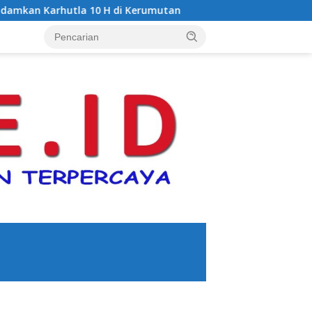
a 10 H di Kerumutan
Polsek Sungai Sembilan Ungkap K