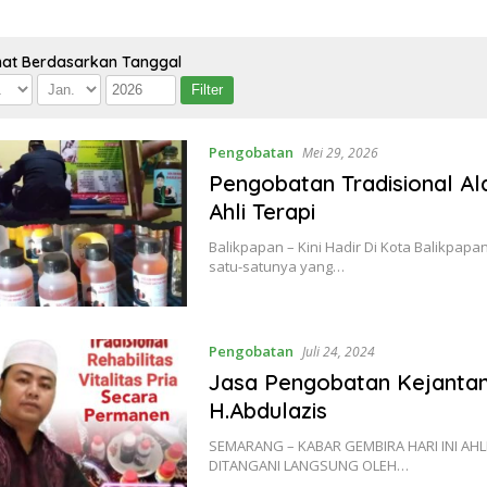
hat Berdasarkan Tanggal
Pengobatan
Mei 29, 2026
Pengobatan Tradisional Ala
Ahli Terapi
Balikpapan – Kini Hadir Di Kota Balikpapa
satu-satunya yang…
Pengobatan
Juli 24, 2024
Jasa Pengobatan Kejanta
H.Abdulazis
SEMARANG – KABAR GEMBIRA HARI INI AHL
DITANGANI LANGSUNG OLEH…