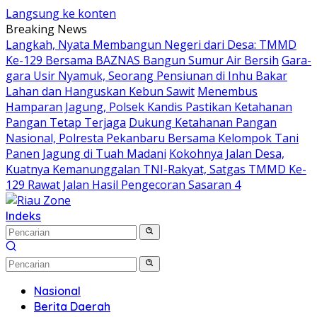
Langsung ke konten
Breaking News
Langkah, Nyata Membangun Negeri dari Desa: TMMD
Ke-129 Bersama BAZNAS Bangun Sumur Air Bersih
Gara-
gara Usir Nyamuk, Seorang Pensiunan di Inhu Bakar
Lahan dan Hanguskan Kebun Sawit
Menembus
Hamparan Jagung, Polsek Kandis Pastikan Ketahanan
Pangan Tetap Terjaga
Dukung Ketahanan Pangan
Nasional, Polresta Pekanbaru Bersama Kelompok Tani
Panen Jagung di Tuah Madani
Kokohnya Jalan Desa,
Kuatnya Kemanunggalan TNI-Rakyat, Satgas TMMD Ke-
129 Rawat Jalan Hasil Pengecoran Sasaran 4
Indeks
Nasional
Berita Daerah