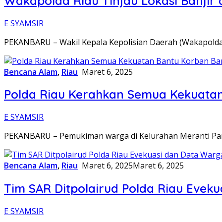
Wakapolda Riau Tinjau Lokasi Banjir
E SYAMSIR
PEKANBARU – Wakil Kepala Kepolisian Daerah (Wakapolda)
Bencana Alam
,
Riau
Maret 6, 2025
Polda Riau Kerahkan Semua Kekuatan
E SYAMSIR
PEKANBARU – Pemukiman warga di Kelurahan Meranti Pan
Bencana Alam
,
Riau
Maret 6, 2025
Maret 6, 2025
Tim SAR Ditpolairud Polda Riau Evek
E SYAMSIR