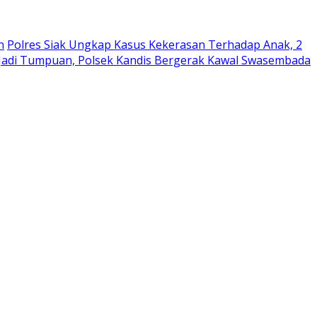
n
Polres Siak Ungkap Kasus Kekerasan Terhadap Anak, 2
 Jadi Tumpuan, Polsek Kandis Bergerak Kawal Swasembada