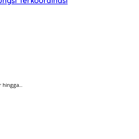
ngsi Terkoordinasi
r hingga…