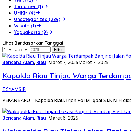
Turnamen (1)
UMKM (4)
Uncategorized (289)
Wisata (1)
Yogyakarta (9)
Lihat Berdasarkan Tanggal
Bencana Alam
,
Riau
Maret 7, 2025
Maret 7, 2025
Kapolda Riau Tinjau Warga Terdampak
E SYAMSIR
PEKANBARU – Kapolda Riau, Irjen Pol M Iqbal S.I.K M.H d
Bencana Alam
,
Riau
Maret 6, 2025