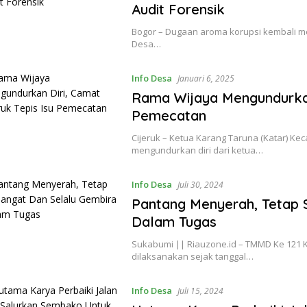
Audit Forensik
Bogor – Dugaan aroma korupsi kembali men
Desa…
Info Desa
Januari 6, 2025
Rama Wijaya Mengundurkan 
Pemecatan
Cijeruk – Ketua Karang Taruna (Katar) Ke
mengundurkan diri dari ketua…
Info Desa
Juli 30, 2024
Pantang Menyerah, Tetap 
Dalam Tugas
Sukabumi || Riauzone.id – TMMD Ke 121 
dilaksanakan sejak tanggal…
Info Desa
Juli 15, 2024