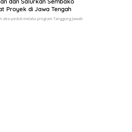
lan dan Salurkan Sembako
t Proyek di Jawa Tengah
an aksi peduli melalui program Tanggung Jawab