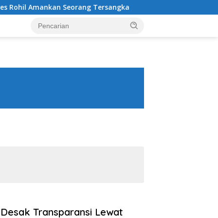
kan Seorang Tersangka
Amankan 2 Pengedar, Sabu dan P
Desak Transparansi Lewat