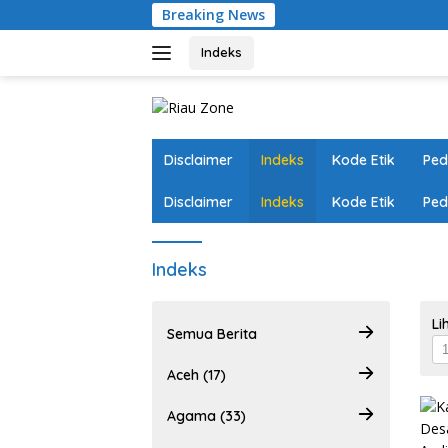
Langsung
Breaking News
Ungkap
ke
konten
Indeks
Disclaimer
Indeks
Kode Etik
Ped
Disclaimer
Indeks
Kode Etik
Ped
Indeks
Li
Semua Berita
Aceh (17)
Agama (33)