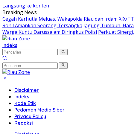
Langsung ke konten
Breaking News
Cegah Karhutla Meluas, Wakapolda Riau dan Irdam XIX/T
Rohil Amankan Seorang Tersangka
Jagung Tumbuh, Harap
Warga Kuntu Darussalam Diringkus Polisi
Perkuat Sinerg
Indeks
Disclaimer
Indeks
Kode Etik
Pedoman Media Siber
Privacy Policy
Redaksi