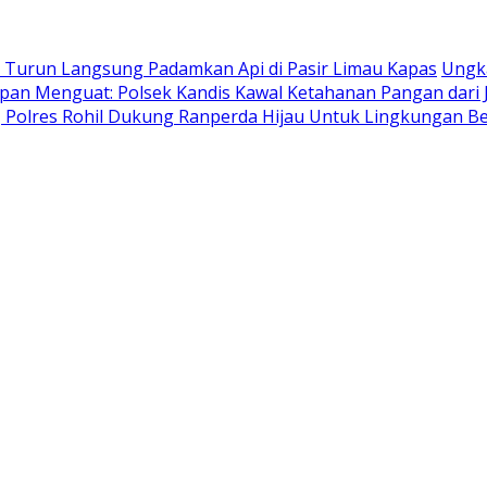
T Turun Langsung Padamkan Api di Pasir Limau Kapas
Ungka
an Menguat: Polsek Kandis Kawal Ketahanan Pangan dari
i, Polres Rohil Dukung Ranperda Hijau Untuk Lingkungan B