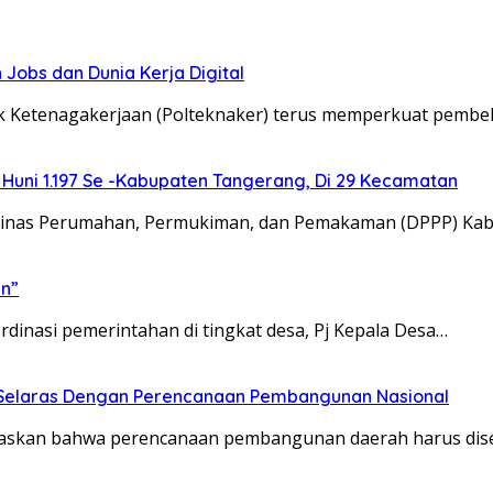
obs dan Dunia Kerja Digital
nik Ketenagakerjaan (Polteknaker) terus memperkuat pem
uni 1.197 Se -Kabupaten Tangerang, Di 29 Kecamatan
Dinas Perumahan, Permukiman, dan Pemakaman (DPPP) Ka
n”
dinasi pemerintahan di tingkat desa, Pj Kepala Desa…
Selaras Dengan Perencanaan Pembangunan Nasional
gaskan bahwa perencanaan pembangunan daerah harus dis