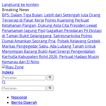
Langsung ke konten
Breaking News
BPS: Dalam Tiga Bulan, Lebih dari Setengah Juta Orang
Terserap di Pasar Kerja
Polres Kuansing Perkuat
Ketahanan Pangan, Dukung Asta Cita Presiden Lewat
Penanaman Jagung Pipil
Gagalkan Peredaran Pil Ekstasi
di Taman Bukit Gelanggang, Satresnarkoba Polres
Dumai Amankan Seorang Pria
Polsek Kelayang Grebek
Markas Pengegedar Sabu, Ada Lubang Tanah Untuk
Menyimpan Barang Bukti
Apel Sinergi Pengendalian
Karhutla Kabupaten Rohil 2026, Perkuat Hadapi Musin
Kemarau dan El Nino
Indeks
Nasional
Berita Daerah