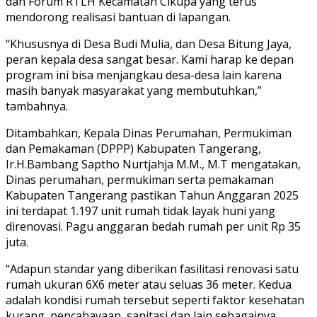
dan Forum RTLH Kecamatan Cikupa yang terus
mendorong realisasi bantuan di lapangan.
“Khususnya di Desa Budi Mulia, dan Desa Bitung Jaya,
peran kepala desa sangat besar. Kami harap ke depan
program ini bisa menjangkau desa-desa lain karena
masih banyak masyarakat yang membutuhkan,”
tambahnya.
Ditambahkan, Kepala Dinas Perumahan, Permukiman
dan Pemakaman (DPPP) Kabupaten Tangerang,
Ir.H.Bambang Saptho Nurtjahja M.M., M.T mengatakan,
Dinas perumahan, permukiman serta pemakaman
Kabupaten Tangerang pastikan Tahun Anggaran 2025
ini terdapat 1.197 unit rumah tidak layak huni yang
direnovasi. Pagu anggaran bedah rumah per unit Rp 35
juta.
“Adapun standar yang diberikan fasilitasi renovasi satu
rumah ukuran 6X6 meter atau seluas 36 meter. Kedua
adalah kondisi rumah tersebut seperti faktor kesehatan
kurang, pencahayaan, sanitasi dan lain sebagainya.