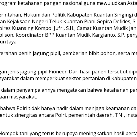
rogram ketahanan pangan nasional guna mewujudkan Asta C
rintahan, Hukum dan Politik Kabupaten Kuantan Singingi dr.
kilan Kejaksaan Negeri Teluk Kuantan Piani Gepira Defides,
olres Kuansing Kompol Jufri, S.H., Camat Kuantan Mudik Ja
 Aplison, Koordinator BPP Kuantan Mudik Kargianto, S.P, pe
n Jaya.
yerahan benih jagung pipil, pemberian bibit pohon, serta 
an jenis jagung pipil Pioneer. Dari hasil panen tersebut di
asyarakat dalam memperkuat sektor pertanian di Kabupaten
 M.H., dalam penyampaiannya mengatakan bahwa ketahanan p
raan masyarakat.
an bahwa Polri tidak hanya hadir dalam menjaga keamanan 
ntuk sinergitas antara Polri, pemerintah daerah, TNI, ins
lompok tani yang terus berupaya meningkatkan hasil perta