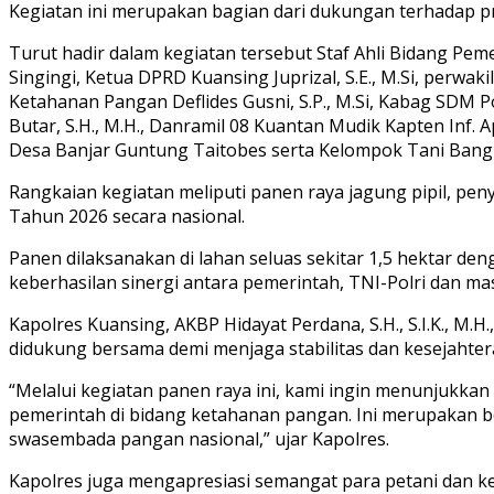
Kegiatan ini merupakan bagian dari dukungan terhadap p
Turut hadir dalam kegiatan tersebut Staf Ahli Bidang Peme
Singingi, Ketua DPRD Kuansing Juprizal, S.E., M.Si, perwa
Ketahanan Pangan Deflides Gusni, S.P., M.Si, Kabag SDM P
Butar, S.H., M.H., Danramil 08 Kuantan Mudik Kapten Inf.
Desa Banjar Guntung Taitobes serta Kelompok Tani Bangu
Rangkaian kegiatan meliputi panen raya jagung pipil, pen
Tahun 2026 secara nasional.
Panen dilaksanakan di lahan seluas sekitar 1,5 hektar deng
keberhasilan sinergi antara pemerintah, TNI-Polri dan m
Kapolres Kuansing, AKBP Hidayat Perdana, S.H., S.I.K.,
didukung bersama demi menjaga stabilitas dan kesejahte
“Melalui kegiatan panen raya ini, kami ingin menunjukk
pemerintah di bidang ketahanan pangan. Ini merupakan be
swasembada pangan nasional,” ujar Kapolres.
Kapolres juga mengapresiasi semangat para petani dan ke