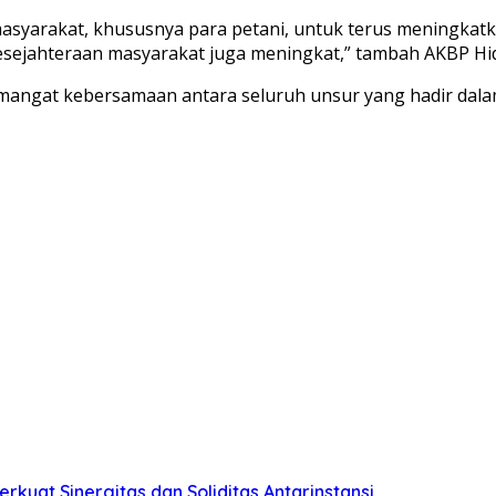
masyarakat, khususnya para petani, untuk terus meningkatk
sejahteraan masyarakat juga meningkat,” tambah AKBP Hi
mangat kebersamaan antara seluruh unsur yang hadir dal
rkuat Sinergitas dan Soliditas Antarinstansi