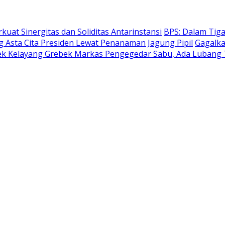
kuat Sinergitas dan Soliditas Antarinstansi
BPS: Dalam Tiga
 Asta Cita Presiden Lewat Penanaman Jagung Pipil
Gagalka
ek Kelayang Grebek Markas Pengegedar Sabu, Ada Lubang