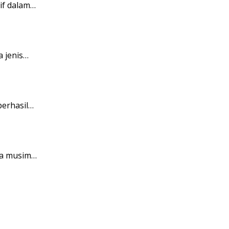
if dalam…
 jenis…
berhasil…
da musim…