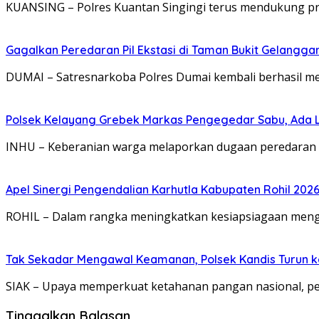
KUANSING – Polres Kuantan Singingi terus mendukung pro
Gagalkan Peredaran Pil Ekstasi di Taman Bukit Gelangg
DUMAI – Satresnarkoba Polres Dumai kembali berhasil me
Polsek Kelayang Grebek Markas Pengegedar Sabu, Ada 
INHU – Keberanian warga melaporkan dugaan peredaran g
Apel Sinergi Pengendalian Karhutla Kabupaten Rohil 202
ROHIL – Dalam rangka meningkatkan kesiapsiagaan meng
Tak Sekadar Mengawal Keamanan, Polsek Kandis Turun 
SIAK – Upaya memperkuat ketahanan pangan nasional, per
Tinggalkan Balasan