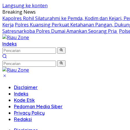
Langsung ke konten
Breaking News
Kapolres Rohil Silaturahmi ke Pemda, Kodim dan Kejari, Per
Kerja
Polres Kuansing Perkuat Ketahanan Pangan, Dukung
Satresnarkoba Polres Dumai Amankan Seorang Pria
Pols
Indeks
Disclaimer
Indeks
Kode Etik
Pedoman Media Siber
Privacy Policy
Redaksi