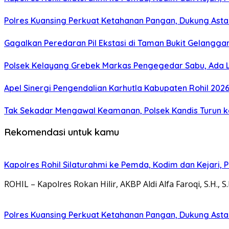
Polres Kuansing Perkuat Ketahanan Pangan, Dukung Asta
Gagalkan Peredaran Pil Ekstasi di Taman Bukit Gelangg
Polsek Kelayang Grebek Markas Pengegedar Sabu, Ada 
Apel Sinergi Pengendalian Karhutla Kabupaten Rohil 202
Tak Sekadar Mengawal Keamanan, Polsek Kandis Turun 
Rekomendasi untuk kamu
Kapolres Rohil Silaturahmi ke Pemda, Kodim dan Kejari, Pe
ROHIL – Kapolres Rokan Hilir, AKBP Aldi Alfa Faroqi, S.H., 
Polres Kuansing Perkuat Ketahanan Pangan, Dukung Asta