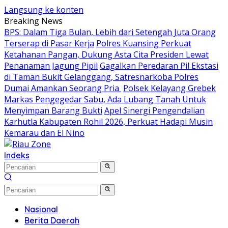
Langsung ke konten
Breaking News
BPS: Dalam Tiga Bulan, Lebih dari Setengah Juta Orang
Terserap di Pasar Kerja
Polres Kuansing Perkuat
Ketahanan Pangan, Dukung Asta Cita Presiden Lewat
Penanaman Jagung Pipil
Gagalkan Peredaran Pil Ekstasi
di Taman Bukit Gelanggang, Satresnarkoba Polres
Dumai Amankan Seorang Pria
Polsek Kelayang Grebek
Markas Pengegedar Sabu, Ada Lubang Tanah Untuk
Menyimpan Barang Bukti
Apel Sinergi Pengendalian
Karhutla Kabupaten Rohil 2026, Perkuat Hadapi Musin
Kemarau dan El Nino
Indeks
Nasional
Berita Daerah