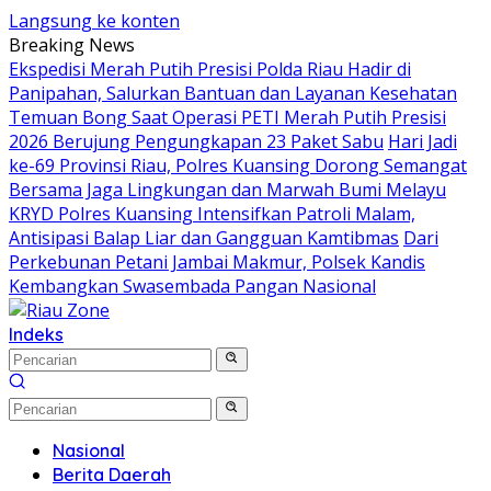
Langsung ke konten
Breaking News
Ekspedisi Merah Putih Presisi Polda Riau Hadir di
Panipahan, Salurkan Bantuan dan Layanan Kesehatan
Temuan Bong Saat Operasi PETI Merah Putih Presisi
2026 Berujung Pengungkapan 23 Paket Sabu
Hari Jadi
ke-69 Provinsi Riau, Polres Kuansing Dorong Semangat
Bersama Jaga Lingkungan dan Marwah Bumi Melayu
KRYD Polres Kuansing Intensifkan Patroli Malam,
Antisipasi Balap Liar dan Gangguan Kamtibmas
Dari
Perkebunan Petani Jambai Makmur, Polsek Kandis
Kembangkan Swasembada Pangan Nasional
Indeks
Nasional
Berita Daerah