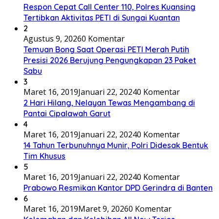
Respon Cepat Call Center 110, Polres Kuansing
Tertibkan Aktivitas PETI di Sungai Kuantan
2
Agustus 9, 2026
0 Komentar
Temuan Bong Saat Operasi PETI Merah Putih
Presisi 2026 Berujung Pengungkapan 23 Paket
Sabu
3
Maret 16, 2019
Januari 22, 2024
0 Komentar
2 Hari Hilang, Nelayan Tewas Mengambang di
Pantai Cipalawah Garut
4
Maret 16, 2019
Januari 22, 2024
0 Komentar
14 Tahun Terbunuhnya Munir, Polri Didesak Bentuk
Tim Khusus
5
Maret 16, 2019
Januari 22, 2024
0 Komentar
Prabowo Resmikan Kantor DPD Gerindra di Banten
6
Maret 16, 2019
Maret 9, 2026
0 Komentar