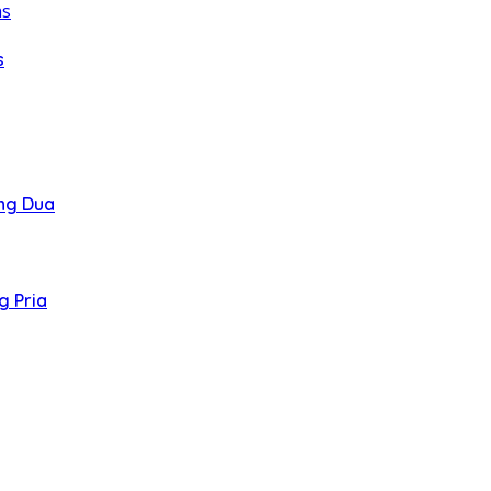
s
ang Dua
g Pria