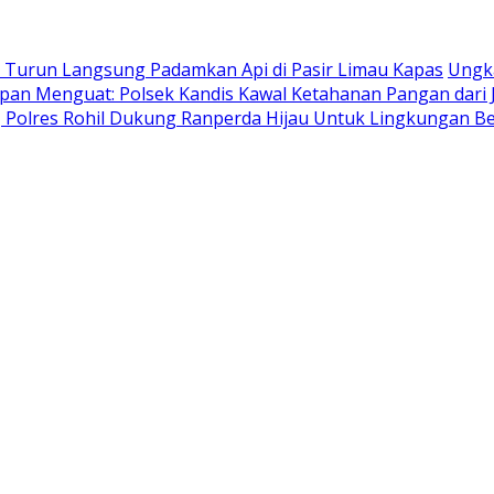
T Turun Langsung Padamkan Api di Pasir Limau Kapas
Ungka
an Menguat: Polsek Kandis Kawal Ketahanan Pangan dari
i, Polres Rohil Dukung Ranperda Hijau Untuk Lingkungan B