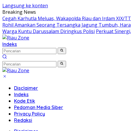
Langsung ke konten
Breaking News
Cegah Karhutla Meluas, Wakapolda Riau dan Irdam XIX/T
Rohil Amankan Seorang Tersangka
Jagung Tumbuh, Harap
Warga Kuntu Darussalam Diringkus Polisi
Perkuat Sinerg
Indeks
Disclaimer
Indeks
Kode Etik
Pedoman Media Siber
Privacy Policy
Redaksi