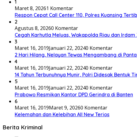
1
Maret 8, 2026
1 Komentar
Respon Cepat Call Center 110, Polres Kuansing Tertib
2
Agustus 8, 2026
0 Komentar
Cegah Karhutla Meluas, Wakapolda Riau dan Irdam 
3
Maret 16, 2019
Januari 22, 2024
0 Komentar
2 Hari Hilang, Nelayan Tewas Mengambang di Panta
4
Maret 16, 2019
Januari 22, 2024
0 Komentar
14 Tahun Terbunuhnya Munir, Polri Didesak Bentuk T
5
Maret 16, 2019
Januari 22, 2024
0 Komentar
Prabowo Resmikan Kantor DPD Gerindra di Banten
6
Maret 16, 2019
Maret 9, 2026
0 Komentar
Kelemahan dan Kelebihan All New Terios
Berita Kriminal