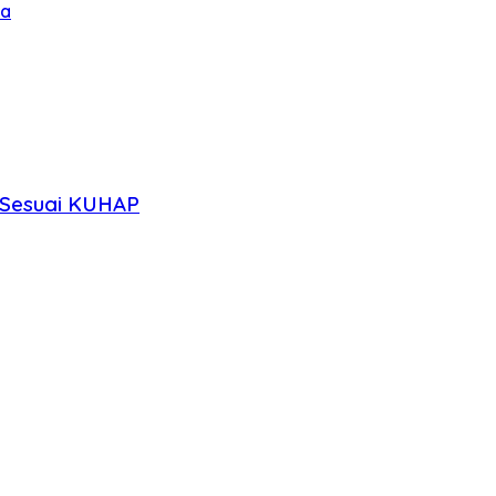
ua
n Sesuai KUHAP