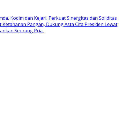
mda, Kodim dan Kejari, Perkuat Sinergitas dan Soliditas
t Ketahanan Pangan, Dukung Asta Cita Presiden Lewat
mankan Seorang Pria