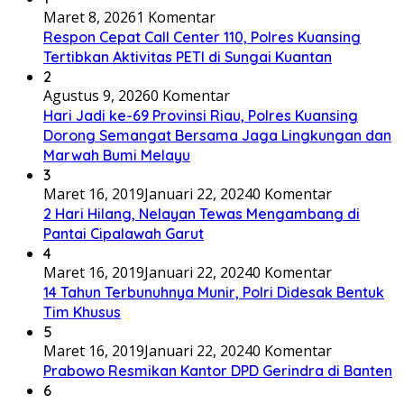
Maret 8, 2026
1 Komentar
Respon Cepat Call Center 110, Polres Kuansing
Tertibkan Aktivitas PETI di Sungai Kuantan
2
Agustus 9, 2026
0 Komentar
Hari Jadi ke-69 Provinsi Riau, Polres Kuansing
Dorong Semangat Bersama Jaga Lingkungan dan
Marwah Bumi Melayu
3
Maret 16, 2019
Januari 22, 2024
0 Komentar
2 Hari Hilang, Nelayan Tewas Mengambang di
Pantai Cipalawah Garut
4
Maret 16, 2019
Januari 22, 2024
0 Komentar
14 Tahun Terbunuhnya Munir, Polri Didesak Bentuk
Tim Khusus
5
Maret 16, 2019
Januari 22, 2024
0 Komentar
Prabowo Resmikan Kantor DPD Gerindra di Banten
6