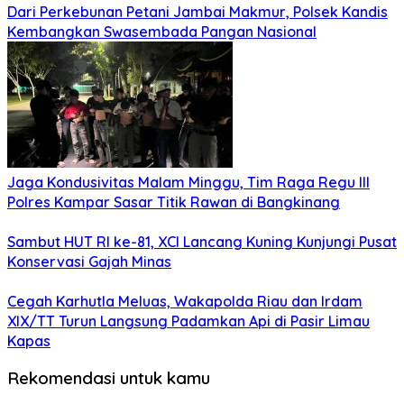
Dari Perkebunan Petani Jambai Makmur, Polsek Kandis
Kembangkan Swasembada Pangan Nasional
Jaga Kondusivitas Malam Minggu, Tim Raga Regu III
Polres Kampar Sasar Titik Rawan di Bangkinang
Sambut HUT RI ke-81, XCI Lancang Kuning Kunjungi Pusat
Konservasi Gajah Minas
Cegah Karhutla Meluas, Wakapolda Riau dan Irdam
XIX/TT Turun Langsung Padamkan Api di Pasir Limau
Kapas
Rekomendasi untuk kamu