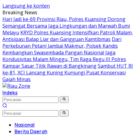
Langsung ke konten
Breaking News
Hari Jadi ke-69 Provinsi Riau, Polres Kuansing Dorong
Semangat Bersama Jaga Lingkungan dan Marwah Bumi
Melayu
KRYD Polres Kuansing Intensifkan Patroli Malam,
Antisipasi Balap Liar dan Gangguan Kamtibmas
Dari
Perkebunan Petani Jambai Makmur, Polsek Kandis
Kembangkan Swasembada Pangan Nasional
Jaga
Kondusivitas Malam Minggu, Tim Raga Regu III Polres
Kampar Sasar Titik Rawan di Bangkinang
Sambut HUT RI
ke-81, XCI Lancang Kuning Kunjungi Pusat Konservasi
Gajah Minas
Indeks
Nasional
Berita Daerah