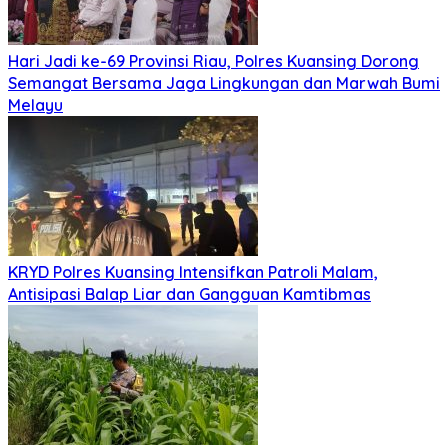
Hari Jadi ke-69 Provinsi Riau, Polres Kuansing Dorong
Semangat Bersama Jaga Lingkungan dan Marwah Bumi
Melayu
KRYD Polres Kuansing Intensifkan Patroli Malam,
Antisipasi Balap Liar dan Gangguan Kamtibmas