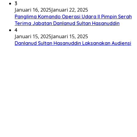
3
Januari 16, 2025
Januari 22, 2025
Panglima Komando Operasi Udara II Pimpin Serah
Terima Jabatan Danlanud Sultan Hasanuddin
4
Januari 15, 2025
Januari 15, 2025
Danlanud Sultan Hasanuddin Laksanakan Audiensi
Dengan Pangdam XIV/Hasanuddin
Redaksi
Kode Etik
Privacy Policy
Pedoman Media Siber
Copyright@ 2024 riauzone.id , All right reserved