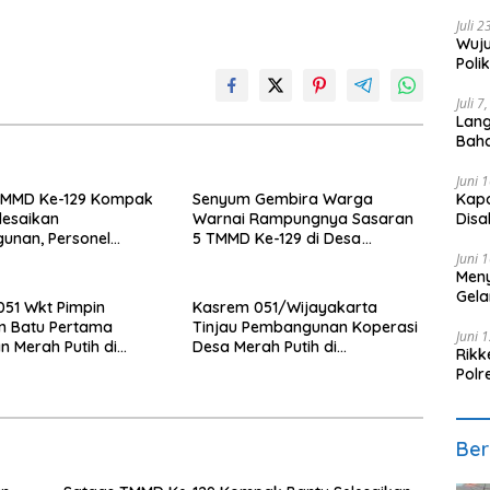
Saki
Juli 
Wuju
Poli
Per
Juli 7
Lang
Bah
Klini
Juni 
Kapo
TMMD Ke-129 Kompak
Senyum Gembira Warga
Disa
lesaikan
Warnai Rampungnya Sasaran
unan, Personel
5 TMMD Ke-129 di Desa
6 Perkuat Pekerjaan
Wibawamulya
Juni 
Meny
 2
Gela
51 Wkt Pimpin
Kasrem 051/Wijayakarta
n Batu Pertama
Tinjau Pembangunan Koperasi
Juni 
 Merah Putih di
Desa Merah Putih di
Rikk
ya, Tingkatkan Akses
Sumberreja, Dukung
Polr
Penguatan Ekonomi Des
Hari
Ber