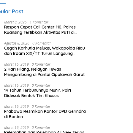
utla
ular Post
Maret 8, 2026
1 Komentar
Respon Cepat Call Center 110, Polres
Kuansing Tertibkan Aktivitas PETI di
Sungai Kuantan
Agustus 8, 2026
0 Komentar
Cegah Karhutla Meluas, Wakapolda Riau
dan Irdam XIX/TT Turun Langsung
Padamkan Api di Pasir Limau Kapas
Maret 16, 2019
0 Komentar
2 Hari Hilang, Nelayan Tewas
Mengambang di Pantai Cipalawah Garut
Maret 16, 2019
0 Komentar
14 Tahun Terbunuhnya Munir, Polri
Didesak Bentuk Tim Khusus
Maret 16, 2019
0 Komentar
Prabowo Resmikan Kantor DPD Gerindra
di Banten
Maret 16, 2019
0 Komentar
Kelemahan dan Kelebihan All New Terios