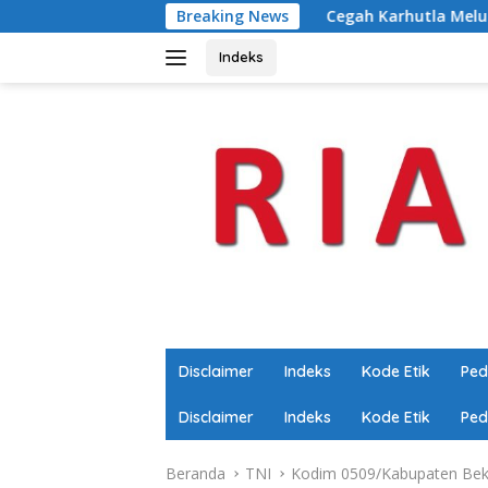
Langsung
Breaking News
Cegah Karhutla Meluas, Wakapolda Ria
ke
konten
Indeks
Disclaimer
Indeks
Kode Etik
Ped
Disclaimer
Indeks
Kode Etik
Ped
Beranda
TNI
Kodim 0509/Kabupaten Bek