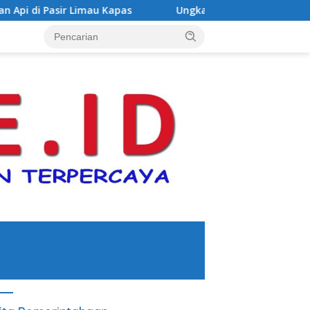
mau Kapas
Ungkap Peredaran Sabu 39,84 Gram, Satresn