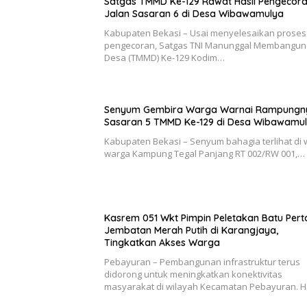
Satgas TMMD Ke-129 Rawat Hasil Pengecor
Jalan Sasaran 6 di Desa Wibawamulya
Kabupaten Bekasi – Usai menyelesaikan proses
pengecoran, Satgas TNI Manunggal Membangun
Desa (TMMD) Ke-129 Kodim…
Senyum Gembira Warga Warnai Rampungn
Sasaran 5 TMMD Ke-129 di Desa Wibawamu
Kabupaten Bekasi – Senyum bahagia terlihat di 
warga Kampung Tegal Panjang RT 002/RW 001,…
Kasrem 051 Wkt Pimpin Peletakan Batu Per
Jembatan Merah Putih di Karangjaya,
Tingkatkan Akses Warga
Pebayuran – Pembangunan infrastruktur terus
didorong untuk meningkatkan konektivitas
masyarakat di wilayah Kecamatan Pebayuran. 