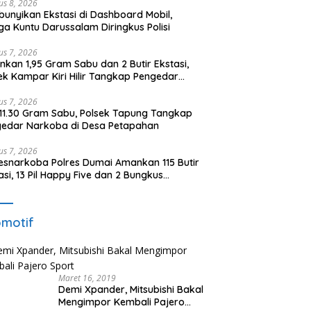
us 8, 2026
unyikan Ekstasi di Dashboard Mobil,
a Kuntu Darussalam Diringkus Polisi
us 7, 2026
kan 1,95 Gram Sabu dan 2 Butir Ekstasi,
ek Kampar Kiri Hilir Tangkap Pengedar
oba di Sei Simpang Dua
us 7, 2026
 11.30 Gram Sabu, Polsek Tapung Tangkap
edar Narkoba di Desa Petapahan
us 7, 2026
esnarkoba Polres Dumai Amankan 115 Butir
asi, 13 Pil Happy Five dan 2 Bungkus
idate dari Seorang Pria
motif
Maret 16, 2019
Demi Xpander, Mitsubishi Bakal
Mengimpor Kembali Pajero