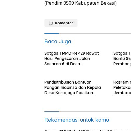
(Pendim 0509 Kabupaten Bekasi)
Komentar
Baca Juga
Satgas TMMD Ke-129 Rawat
Satgas 
Hasil Pengecoran Jalan
Bantu Se
Sasaran 6 di Desa
Pembang
Wibawamulya
Sasaran 
Sasaran
Pendistribusian Bantuan
Kasrem 0
Pangan, Babinsa dan Kepala
Peletaka
Desa Kertajaya Pastikan
Jembatan
Penyaluran Berjalan Tepat
Karangja
Sasaran
Warga
Rekomendasi untuk kamu