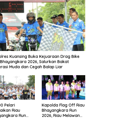
lres Kuansing Buka Kejuaraan Drag Bike
Bhayangkara 2026, Salurkan Bakat
rasi Muda dan Cegah Balap Liar
80 Pelari
Kapolda Flag Off Riau
aikan Riau
Bhayangkara Run
yangkara Run
2026, Riau Melawan
6, Gaungkan
Karhutla
akan Lawan