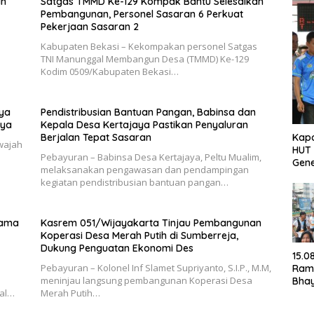
an
Satgas TMMD Ke-129 Kompak Bantu Selesaikan
Pembangunan, Personel Sasaran 6 Perkuat
Pekerjaan Sasaran 2
Kabupaten Bekasi – Kekompakan personel Satgas
TNI Manunggal Membangun Desa (TMMD) Ke-129
Kodim 0509/Kabupaten Bekasi…
ya
Pendistribusian Bantuan Pangan, Babinsa dan
lya
Kepala Desa Kertajaya Pastikan Penyaluran
Berjalan Tepat Sasaran
Kapo
wajah
HUT 
Pebayuran – Babinsa Desa Kertajaya, Peltu Mualim,
Gene
melaksanakan pengawasan dan pendampingan
kegiatan pendistribusian bantuan pangan…
tama
Kasrem 051/Wijayakarta Tinjau Pembangunan
Koperasi Desa Merah Putih di Sumberreja,
Dukung Penguatan Ekonomi Des
15.0
Pebayuran – Kolonel Inf Slamet Supriyanto, S.I.P., M.M,
Ram
meninjau langsung pembangunan Koperasi Desa
Bha
Hal…
Merah Putih…
202
Ger