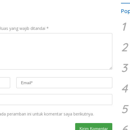
Karh
Pop
1
Ruas yang wajib ditandai
*
2
3
4
5
ada peramban ini untuk komentar saya berikutnya.
6