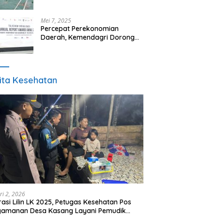
Panutan”
Mei 7, 2025
Percepat Perekonomian
Daerah, Kemendagri Dorong
Pemda Optimalkan BUMD
ita Kesehatan
ri 2, 2026
asi Lilin LK 2025, Petugas Kesehatan Pos
gamanan Desa Kasang Layani Pemudik