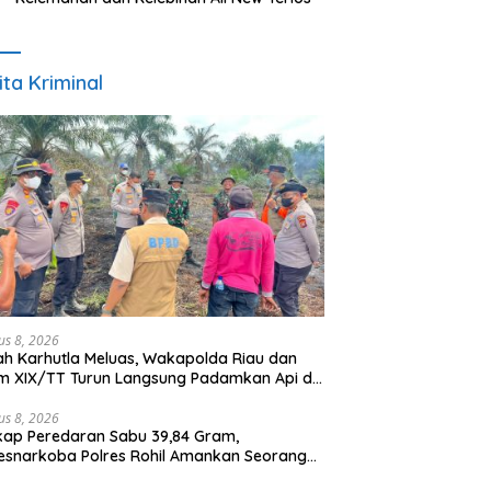
ita Kriminal
us 8, 2026
h Karhutla Meluas, Wakapolda Riau dan
m XIX/TT Turun Langsung Padamkan Api di
r Limau Kapas
us 8, 2026
ap Peredaran Sabu 39,84 Gram,
esnarkoba Polres Rohil Amankan Seorang
sangka