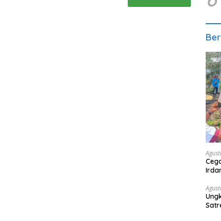
Ber
Agust
Cega
Irda
Pasi
Agust
Ungk
Satr
Ter