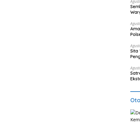
Agust
Semb
Warg
Agust
Aman
Pols
Nark
Agust
Sita
Peng
Agust
Satr
Ekst
Etom
Oto