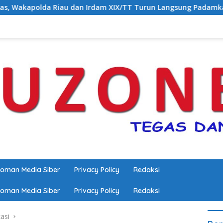
u dan Irdam XIX/TT Turun Langsung Padamkan Api di Pasir Li
oman Media Siber
Privacy Policy
Redaksi
oman Media Siber
Privacy Policy
Redaksi
asi