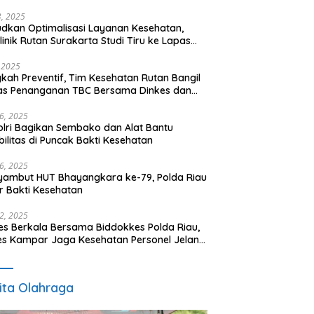
t
23, 2025
dkan Optimalisasi Layanan Kesehatan,
klinik Rutan Surakarta Studi Tiru ke Lapas
empuan Semarang
, 2025
kah Preventif, Tim Kesehatan Rutan Bangil
as Penanganan TBC Bersama Dinkes dan
k Polres
16, 2025
lri Bagikan Sembako dan Alat Bantu
bilitas di Puncak Bakti Kesehatan
16, 2025
ambut HUT Bhayangkara ke-79, Polda Riau
r Bakti Kesehatan
12, 2025
es Berkala Bersama Biddokkes Polda Riau,
es Kampar Jaga Kesehatan Personel Jelang
 Bhayangkara ke-79
ita Olahraga