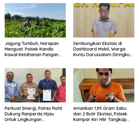
Kapas
Jagung Tumbuh, Harapan
Sembunyikan Ekstasi di
Menguat: Polsek Kandis
Dashboard Mobil, Warga
Kawal Ketahanan Pangan
Kuntu Darussalam Diringkus
dari Jambai Makmur
Polisi
Perkuat Sinergi, Polres Rohil
Amankan 1,95 Gram Sabu
Dukung Ranperda Hijau
dan 2 Butir Ekstasi, Polsek
Untuk Lingkungan
Kampar Kiri Hilir Tangkap
Berkelanjutan
Pengedar Narkoba di Sei
Simpang Dua