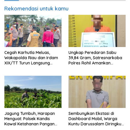
Rekomendasi untuk kamu
Cegah Karhutla Meluas,
Ungkap Peredaran Sabu
Wakapolda Riau dan Irdam
39,84 Gram, Satresnarkoba
XIX/TT Turun Langsung
Polres Rohil Amankan
Padamkan Api di Pasir Limau
Seorang Tersangka
Kapas
Jagung Tumbuh, Harapan
Sembunyikan Ekstasi di
Menguat: Polsek Kandis
Dashboard Mobil, Warga
Kawal Ketahanan Pangan
Kuntu Darussalam Diringkus
dari Jambai Makmur
Polisi