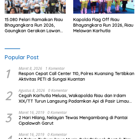
15.080 Pelari Ramaikan Riau
Kapolda Flag Off Riau
Bhayangkara Run 2026,
Bhayangkara Run 2026, Riau
Gaungkan Gerakan Lawan
Melawan Karhutla
Karhutla
Popular Post
1
Maret 8, 2026
1 Komentar
Respon Cepat Call Center 110, Polres Kuansing Tertibkan
Aktivitas PETI di Sungai Kuantan
2
Agustus 8, 2026
0 Komentar
Cegah Karhutla Meluas, Wakapolda Riau dan Irdam
XIX/TT Turun Langsung Padamkan Api di Pasir Limau
Kapas
3
Maret 16, 2019
0 Komentar
2 Hari Hilang, Nelayan Tewas Mengambang di Pantai
Cipalawah Garut
Maret 16, 2019
0 Komentar