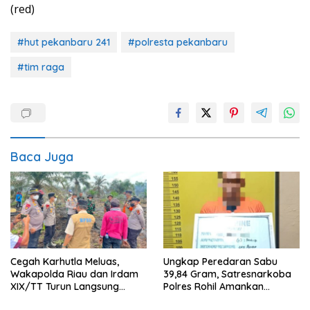
(red)
#hut pekanbaru 241
#polresta pekanbaru
#tim raga
Baca Juga
Cegah Karhutla Meluas,
Ungkap Peredaran Sabu
Wakapolda Riau dan Irdam
39,84 Gram, Satresnarkoba
XIX/TT Turun Langsung
Polres Rohil Amankan
Padamkan Api di Pasir Limau
Seorang Tersangka