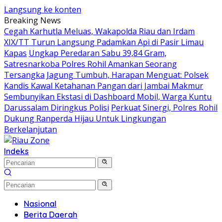
Langsung ke konten
Breaking News
Cegah Karhutla Meluas, Wakapolda Riau dan Irdam
XIX/TT Turun Langsung Padamkan Api di Pasir Limau
Kapas
Ungkap Peredaran Sabu 39,84 Gram,
Satresnarkoba Polres Rohil Amankan Seorang
Tersangka
Jagung Tumbuh, Harapan Menguat: Polsek
Kandis Kawal Ketahanan Pangan dari Jambai Makmur
Sembunyikan Ekstasi di Dashboard Mobil, Warga Kuntu
Darussalam Diringkus Polisi
Perkuat Sinergi, Polres Rohil
Dukung Ranperda Hijau Untuk Lingkungan
Berkelanjutan
Indeks
Nasional
Berita Daerah