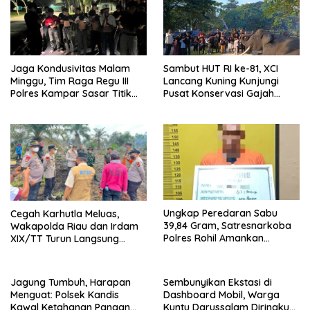
Jaga Kondusivitas Malam
Sambut HUT RI ke-81, XCI
Minggu, Tim Raga Regu III
Lancang Kuning Kunjungi
Polres Kampar Sasar Titik
Pusat Konservasi Gajah
Rawan di Bangkinang
Minas
Ungkap Peredaran Sabu
Cegah Karhutla Meluas,
39,84 Gram, Satresnarkoba
Wakapolda Riau dan Irdam
Polres Rohil Amankan
XIX/TT Turun Langsung
Seorang Tersangka
Padamkan Api di Pasir Limau
Kapas
Jagung Tumbuh, Harapan
Sembunyikan Ekstasi di
Menguat: Polsek Kandis
Dashboard Mobil, Warga
Kawal Ketahanan Pangan
Kuntu Darussalam Diringkus