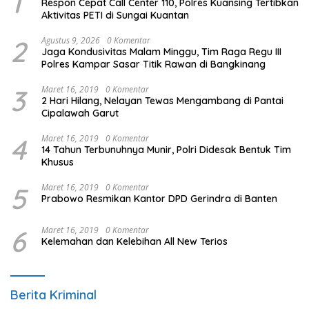
1
Respon Cepat Call Center 110, Polres Kuansing Tertibkan
Aktivitas PETI di Sungai Kuantan
2
Agustus 9, 2026
0 Komentar
Jaga Kondusivitas Malam Minggu, Tim Raga Regu III
Polres Kampar Sasar Titik Rawan di Bangkinang
3
Maret 16, 2019
0 Komentar
2 Hari Hilang, Nelayan Tewas Mengambang di Pantai
Cipalawah Garut
4
Maret 16, 2019
0 Komentar
14 Tahun Terbunuhnya Munir, Polri Didesak Bentuk Tim
Khusus
5
Maret 16, 2019
0 Komentar
Prabowo Resmikan Kantor DPD Gerindra di Banten
6
Maret 16, 2019
0 Komentar
Kelemahan dan Kelebihan All New Terios
Berita Kriminal