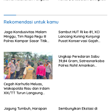
dari Jambai Makmur
Polisi
Rekomendasi untuk kamu
Jaga Kondusivitas Malam
Sambut HUT RI ke-81, XCI
Minggu, Tim Raga Regu III
Lancang Kuning Kunjungi
Polres Kampar Sasar Titik
Pusat Konservasi Gajah
Rawan di Bangkinang
Minas
Ungkap Peredaran Sabu
39,84 Gram, Satresnarkoba
Polres Rohil Amankan
Seorang Tersangka
Cegah Karhutla Meluas,
Wakapolda Riau dan Irdam
XIX/TT Turun Langsung
Padamkan Api di Pasir Limau
Kapas
Jagung Tumbuh, Harapan
Sembunyikan Ekstasi di