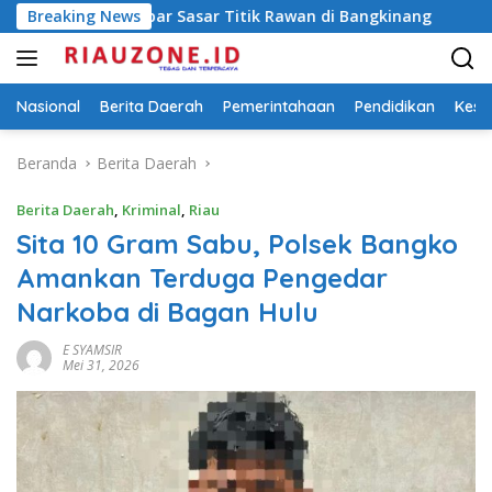
Langsung
es Kampar Sasar Titik Rawan di Bangkinang
Breaking News
Sambut HUT
ke
konten
Nasional
Berita Daerah
Pemerintahaan
Pendidikan
Kese
Beranda
Berita Daerah
Berita Daerah
,
Kriminal
,
Riau
Sita 10 Gram Sabu, Polsek Bangko
Amankan Terduga Pengedar
Narkoba di Bagan Hulu
E SYAMSIR
Mei 31, 2026