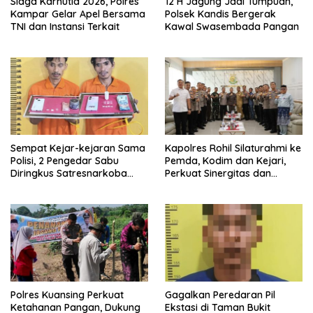
Siaga Karhutla 2026, Polres
12 H Jagung Jadi Tumpuan,
Kampar Gelar Apel Bersama
Polsek Kandis Bergerak
TNI dan Instansi Terkait
Kawal Swasembada Pangan
Sempat Kejar-kejaran Sama
Kapolres Rohil Silaturahmi ke
Polisi, 2 Pengedar Sabu
Pemda, Kodim dan Kejari,
Diringkus Satresnarkoba
Perkuat Sinergitas dan
Polres Inhu
Soliditas Antarinstansi
Polres Kuansing Perkuat
Gagalkan Peredaran Pil
Ketahanan Pangan, Dukung
Ekstasi di Taman Bukit