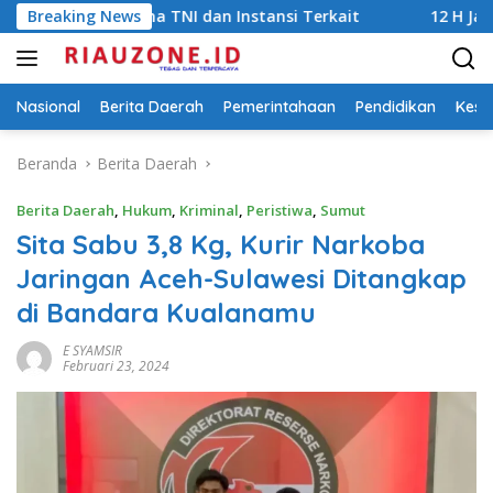
Langsung
 Bersama TNI dan Instansi Terkait
Breaking News
12 H Jagung Jadi Tu
ke
konten
Nasional
Berita Daerah
Pemerintahaan
Pendidikan
Kese
Beranda
Berita Daerah
Berita Daerah
,
Hukum
,
Kriminal
,
Peristiwa
,
Sumut
Sita Sabu 3,8 Kg, Kurir Narkoba
Jaringan Aceh-Sulawesi Ditangkap
di Bandara Kualanamu
E SYAMSIR
Februari 23, 2024