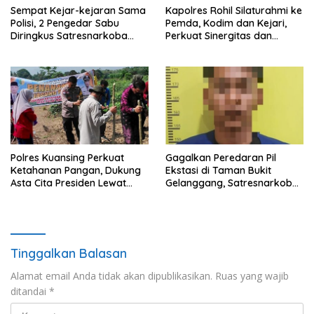
Sempat Kejar-kejaran Sama
Kapolres Rohil Silaturahmi ke
Polisi, 2 Pengedar Sabu
Pemda, Kodim dan Kejari,
Diringkus Satresnarkoba
Perkuat Sinergitas dan
Polres Inhu
Soliditas Antarinstansi
Polres Kuansing Perkuat
Gagalkan Peredaran Pil
Ketahanan Pangan, Dukung
Ekstasi di Taman Bukit
Asta Cita Presiden Lewat
Gelanggang, Satresnarkoba
Penanaman Jagung Pipil
Polres Dumai Amankan
Seorang Pria
Tinggalkan Balasan
Alamat email Anda tidak akan dipublikasikan.
Ruas yang wajib
ditandai
*