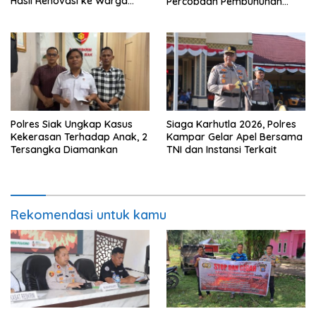
Hasil Renovasi ke Warga
Percobaan Pembunuhan
Pulau Jambu Kuok
Berencana, Seorang Pria
Berhasil Diamankan
Polres Siak Ungkap Kasus
Siaga Karhutla 2026, Polres
Kekerasan Terhadap Anak, 2
Kampar Gelar Apel Bersama
Tersangka Diamankan
TNI dan Instansi Terkait
Rekomendasi untuk kamu