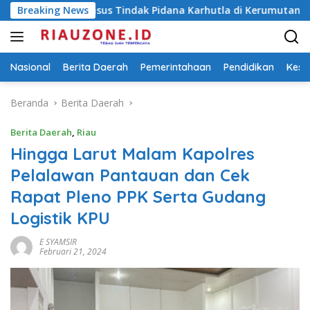
Langsung
ka Kasus Tindak Pidana Karhutla di Kerumutan
Breaking News
Cegah 
ke
konten
Nasional
Berita Daerah
Pemerintahaan
Pendidikan
Kese
Beranda
Berita Daerah
Berita Daerah
,
Riau
Hingga Larut Malam Kapolres
Pelalawan Pantauan dan Cek
Rapat Pleno PPK Serta Gudang
Logistik KPU
E SYAMSIR
Februari 21, 2024