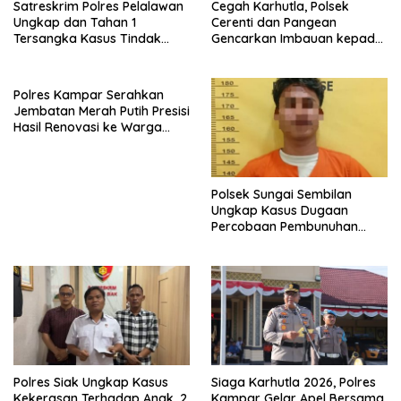
Satreskrim Polres Pelalawan
Cegah Karhutla, Polsek
Ungkap dan Tahan 1
Cerenti dan Pangean
Tersangka Kasus Tindak
Gencarkan Imbauan kepada
Pidana Karhutla di
Masyarakat
Kerumutan
Polres Kampar Serahkan
Jembatan Merah Putih Presisi
Hasil Renovasi ke Warga
Pulau Jambu Kuok
Polsek Sungai Sembilan
Ungkap Kasus Dugaan
Percobaan Pembunuhan
Berencana, Seorang Pria
Berhasil Diamankan
Polres Siak Ungkap Kasus
Siaga Karhutla 2026, Polres
Kekerasan Terhadap Anak, 2
Kampar Gelar Apel Bersama