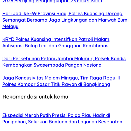
2026 Berujung Pengungkapan 23 Paket Sabu
Hari Jadi ke-69 Provinsi Riau, Polres Kuansing Dorong
Semangat Bersama Jaga Lingkungan dan Marwah Bumi
Melayu
KRYD Polres Kuansing Intensifkan Patroli Malam,
Antisipasi Balap Liar dan Gangguan Kamtibmas
Dari Perkebunan Petani Jambai Makmur, Polsek Kandis
Kembangkan Swasembada Pangan Nasional
Jaga Kondusivitas Malam Minggu, Tim Raga Regu III
Polres Kampar Sasar Titik Rawan di Bangkinang
Rekomendasi untuk kamu
Ekspedisi Merah Putih Presisi Polda Riau Hadir di
Panipahan, Salurkan Bantuan dan Layanan Kesehatan