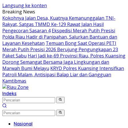
Langsung ke konten
Breaking News
Kokohnya Jalan Desa, Kuatnya Kemanunggalan TNI-
Rakyat, Satgas TMMD Ke-129 Rawat Jalan Hasil
Pengecoran Sasaran 4
Ekspedisi Merah Putih Presisi
Polda Riau Hadir di Panipahan, Salurkan Bantuan dan
Layanan Kesehatan
Temuan Bong Saat Operasi PETI
Merah Putih Presisi 2026 Berujung Pengungkapan 23
Paket Sabu
Hari Jadi ke-69 Provinsi Riau, Polres Kuansing
Dorong Semangat Bersama Jaga Lingkungan dan
Marwah Bumi Melayu
KRYD Polres Kuansing Intensifkan
Patroli Malam, Antisipasi Balap Liar dan Gangguan
Kamtibmas
Indeks
Nasional