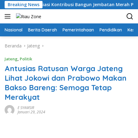
Langsung
Apresiasi Kontribusi Bangun Jembatan Merah Putih Presisi
Breaking News
ke
konten
Nasional
Berita Daerah
Pemerintahaan
Pendidikan
Kese
Beranda
Jateng
Jateng
,
Politik
Antusias Ratusan Warga Jateng
Lihat Jokowi dan Prabowo Makan
Bakso Bareng: Semoga Tetap
Merakyat
E SYAMSIR
Januari 29, 2024