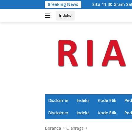
Langsung
Sita 11.30 Gram Sabu, Polsek Tapung Tangkap
Breaking News
ke
konten
Indeks
Disclaimer
Indeks
Kode Etik
Ped
Disclaimer
Indeks
Kode Etik
Ped
Beranda
Olahraga