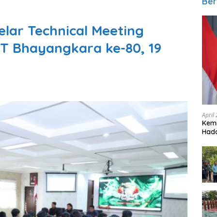
Ber
elar Technical Meeting
T Bhayangkara ke-80, 19
April
Kem
Hada