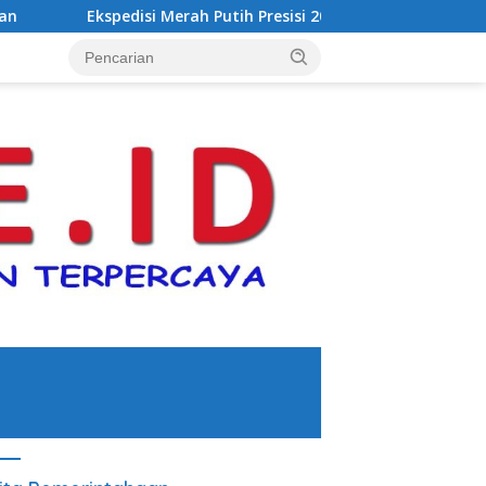
Putih Presisi 2026 Hadir di Dumai, Perkuat Semangat Kebangsaa