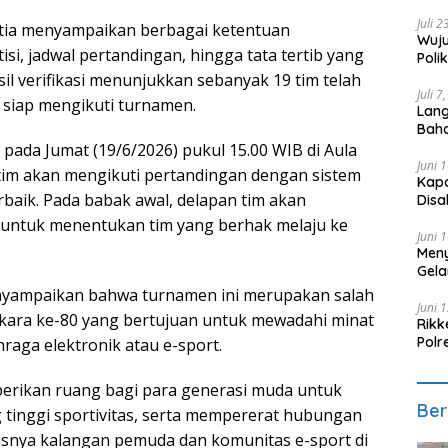
Saki
Juli 
nitia menyampaikan berbagai ketentuan
Wuju
si, jadwal pertandingan, hingga tata tertib yang
Poli
Per
sil verifikasi menunjukkan sebanyak 19 tim telah
Juli 7
siap mengikuti turnamen.
Lang
Bah
Klini
 pada Jumat (19/6/2026) pukul 15.00 WIB di Aula
Juni 
tim akan mengikuti pertandingan dengan sistem
Kapo
baik. Pada babak awal, delapan tim akan
Disa
 untuk menentukan tim yang berhak melaju ke
Juni 
Meny
Gela
nyampaikan bahwa turnamen ini merupakan salah
Juni 
kara ke-80 yang bertujuan untuk mewadahi minat
Rikk
Polr
raga elektronik atau e-sport.
Hari
berikan ruang bagi para generasi muda untuk
Ber
 tinggi sportivitas, serta mempererat hubungan
usnya kalangan pemuda dan komunitas e-sport di