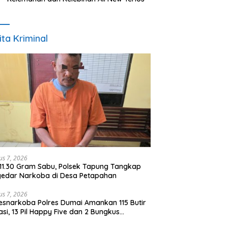
ita Kriminal
us 7, 2026
 11.30 Gram Sabu, Polsek Tapung Tangkap
edar Narkoba di Desa Petapahan
us 7, 2026
esnarkoba Polres Dumai Amankan 115 Butir
asi, 13 Pil Happy Five dan 2 Bungkus
idate dari Seorang Pria