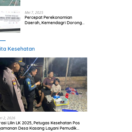
Panutan”
Mei 7, 2025
Percepat Perekonomian
Daerah, Kemendagri Dorong
Pemda Optimalkan BUMD
ita Kesehatan
ri 2, 2026
asi Lilin LK 2025, Petugas Kesehatan Pos
gamanan Desa Kasang Layani Pemudik