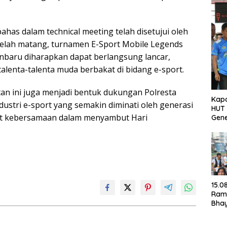
ahas dalam technical meeting telah disetujui oleh
telah matang, turnamen E-Sport Mobile Legends
baru diharapkan dapat berlangsung lancar,
talenta-talenta muda berbakat di bidang e-sport.
tan ini juga menjadi bentuk dukungan Polresta
Kapo
stri e-sport yang semakin diminati oleh generasi
HUT 
t kebersamaan dalam menyambut Hari
Gene
15.0
Ram
Bha
202
Ger