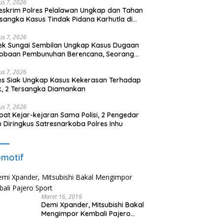
us 7, 2026
eskrim Polres Pelalawan Ungkap dan Tahan
rsangka Kasus Tindak Pidana Karhutla di
umutan
us 7, 2026
ek Sungai Sembilan Ungkap Kasus Dugaan
cobaan Pembunuhan Berencana, Seorang
 Berhasil Diamankan
us 7, 2026
es Siak Ungkap Kasus Kekerasan Terhadap
, 2 Tersangka Diamankan
us 7, 2026
at Kejar-kejaran Sama Polisi, 2 Pengedar
 Diringkus Satresnarkoba Polres Inhu
motif
Maret 16, 2019
Demi Xpander, Mitsubishi Bakal
Mengimpor Kembali Pajero