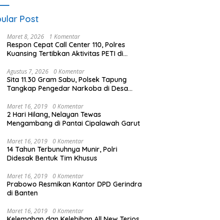
utla
ular Post
Maret 8, 2026
1 Komentar
Respon Cepat Call Center 110, Polres
Kuansing Tertibkan Aktivitas PETI di
Sungai Kuantan
Agustus 7, 2026
0 Komentar
Sita 11.30 Gram Sabu, Polsek Tapung
Tangkap Pengedar Narkoba di Desa
Petapahan
Maret 16, 2019
0 Komentar
2 Hari Hilang, Nelayan Tewas
Mengambang di Pantai Cipalawah Garut
Maret 16, 2019
0 Komentar
14 Tahun Terbunuhnya Munir, Polri
Didesak Bentuk Tim Khusus
Maret 16, 2019
0 Komentar
Prabowo Resmikan Kantor DPD Gerindra
di Banten
Maret 16, 2019
0 Komentar
Kelemahan dan Kelebihan All New Terios