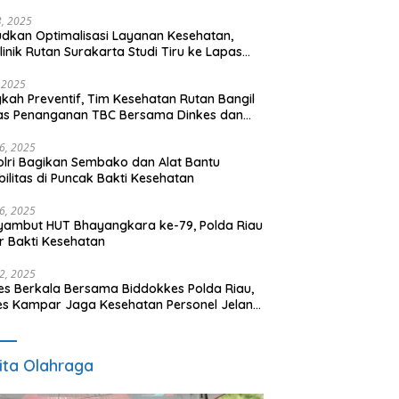
t
23, 2025
dkan Optimalisasi Layanan Kesehatan,
klinik Rutan Surakarta Studi Tiru ke Lapas
empuan Semarang
, 2025
kah Preventif, Tim Kesehatan Rutan Bangil
as Penanganan TBC Bersama Dinkes dan
k Polres
16, 2025
lri Bagikan Sembako dan Alat Bantu
bilitas di Puncak Bakti Kesehatan
16, 2025
ambut HUT Bhayangkara ke-79, Polda Riau
r Bakti Kesehatan
12, 2025
es Berkala Bersama Biddokkes Polda Riau,
es Kampar Jaga Kesehatan Personel Jelang
 Bhayangkara ke-79
ita Olahraga