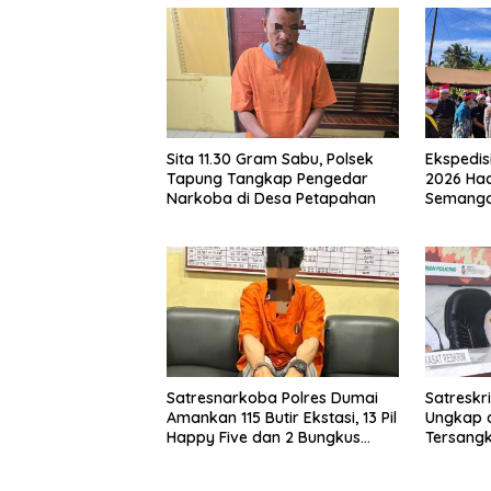
Sita 11.30 Gram Sabu, Polsek
Ekspedisi
Tapung Tangkap Pengedar
2026 Had
Narkoba di Desa Petapahan
Semanga
Kepeduli
Satresnarkoba Polres Dumai
Satreskr
Amankan 115 Butir Ekstasi, 13 Pil
Ungkap 
Happy Five dan 2 Bungkus
Tersangk
Etomidate dari Seorang Pria
Pidana K