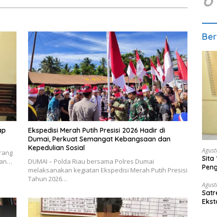
Ber
ap
Ekspedisi Merah Putih Presisi 2026 Hadir di
Dumai, Perkuat Semangat Kebangsaan dan
Kepedulian Sosial
Agust
rang
Sita
ahan…
DUMAI – Polda Riau bersama Polres Dumai
Peng
melaksanakan kegiatan Ekspedisi Merah Putih Presisi
Tahun 2026…
Agust
Satr
Ekst
Etom