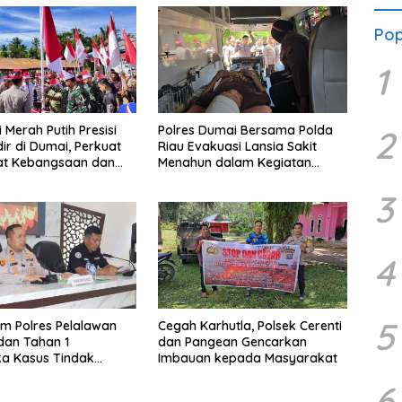
Karh
Pop
1
 Merah Putih Presisi
Polres Dumai Bersama Polda
2
ir di Dumai, Perkuat
Riau Evakuasi Lansia Sakit
t Kebangsaan dan
Menahun dalam Kegiatan
an Sosial
Ekspedisi Merah Putih Presisi
3
4
5
im Polres Pelalawan
Cegah Karhutla, Polsek Cerenti
dan Tahan 1
dan Pangean Gencarkan
a Kasus Tindak
Imbauan kepada Masyarakat
arhutla di Kerumutan
6