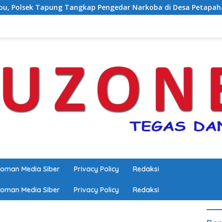
 Pengedar Narkoba di Desa Petapahan
Ekspedisi Merah 
oman Media Siber
Privacy Policy
Redaksi
oman Media Siber
Privacy Policy
Redaksi