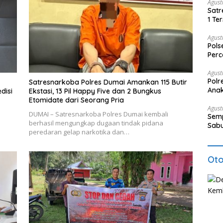
Agust
Satr
1 Te
Ker
Agust
Pols
Per
Pria
Agust
Polr
Satresnarkoba Polres Dumai Amankan 115 Butir
Anak
disi
Ekstasi, 13 Pil Happy Five dan 2 Bungkus
Etomidate dari Seorang Pria
Agust
DUMAI – Satresnarkoba Polres Dumai kembali
Semp
berhasil mengungkap dugaan tindak pidana
Sabu
peredaran gelap narkotika dan…
Oto