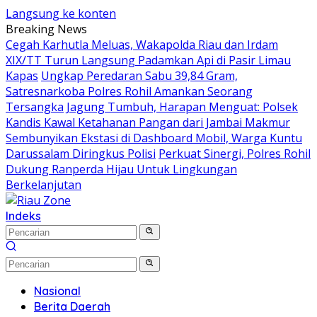
Langsung ke konten
Breaking News
Cegah Karhutla Meluas, Wakapolda Riau dan Irdam
XIX/TT Turun Langsung Padamkan Api di Pasir Limau
Kapas
Ungkap Peredaran Sabu 39,84 Gram,
Satresnarkoba Polres Rohil Amankan Seorang
Tersangka
Jagung Tumbuh, Harapan Menguat: Polsek
Kandis Kawal Ketahanan Pangan dari Jambai Makmur
Sembunyikan Ekstasi di Dashboard Mobil, Warga Kuntu
Darussalam Diringkus Polisi
Perkuat Sinergi, Polres Rohil
Dukung Ranperda Hijau Untuk Lingkungan
Berkelanjutan
Indeks
Nasional
Berita Daerah