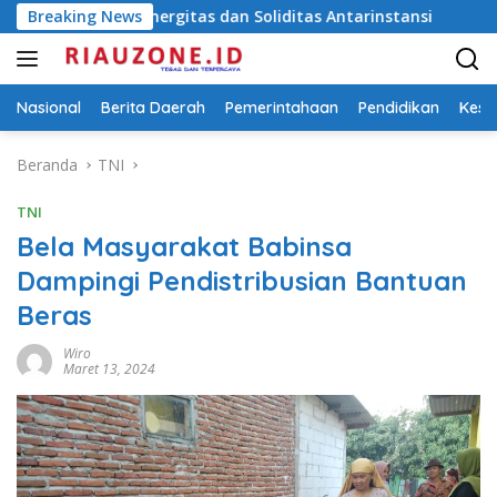
Langsung
t Sinergitas dan Soliditas Antarinstansi
Breaking News
BPS: Dalam Tig
ke
konten
Nasional
Berita Daerah
Pemerintahaan
Pendidikan
Kese
Beranda
TNI
TNI
Bela Masyarakat Babinsa
Dampingi Pendistribusian Bantuan
Beras
Wiro
Maret 13, 2024