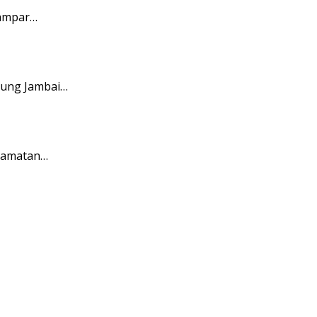
Kampar…
pung Jambai…
ecamatan…