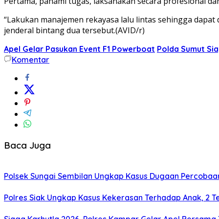
Pertama, pahami tugas, laksanakan secara profesional dan 
“Lakukan manajemen rekayasa lalu lintas sehingga dapat 
jenderal bintang dua tersebut.(AVID/r)
Apel Gelar Pasukan Event F1 Powerboat
Polda Sumut Sia
Komentar
Baca Juga
Polsek Sungai Sembilan Ungkap Kasus Dugaan Percobaa
Polres Siak Ungkap Kasus Kekerasan Terhadap Anak, 2 