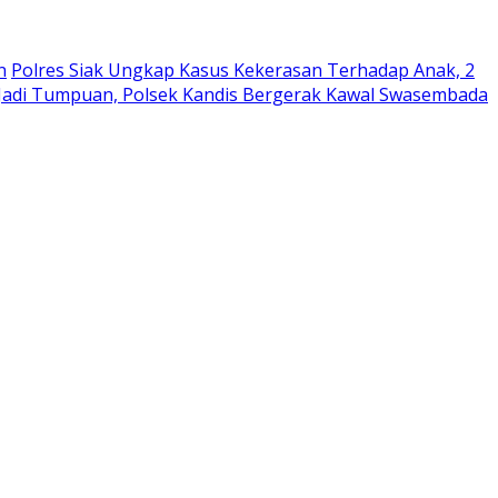
n
Polres Siak Ungkap Kasus Kekerasan Terhadap Anak, 2
 Jadi Tumpuan, Polsek Kandis Bergerak Kawal Swasembada