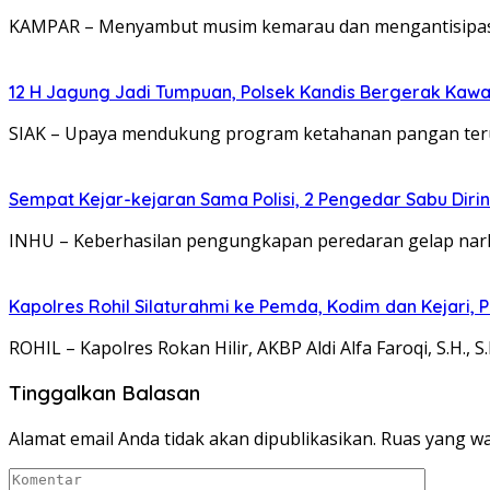
KAMPAR – Menyambut musim kemarau dan mengantisipasi 
12 H Jagung Jadi Tumpuan, Polsek Kandis Bergerak Ka
SIAK – Upaya mendukung program ketahanan pangan teru
Sempat Kejar-kejaran Sama Polisi, 2 Pengedar Sabu Diri
INHU – Keberhasilan pengungkapan peredaran gelap nark
Kapolres Rohil Silaturahmi ke Pemda, Kodim dan Kejari, Pe
ROHIL – Kapolres Rokan Hilir, AKBP Aldi Alfa Faroqi, S.H., 
Tinggalkan Balasan
Alamat email Anda tidak akan dipublikasikan.
Ruas yang wa