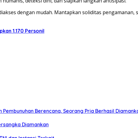
humanis, deteksi dini, dan siapkan langkah antisipasi.
diakses dengan mudah. Mantapkan soliditas pengamanan, si
pkan 1.170 Personil
n Pembunuhan Berencana, Seorang Pria Berhasil Diamank
Tersangka Diamankan