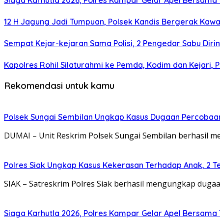
Siaga Karhutla 2026, Polres Kampar Gelar Apel Bersama T
12 H Jagung Jadi Tumpuan, Polsek Kandis Bergerak Ka
Sempat Kejar-kejaran Sama Polisi, 2 Pengedar Sabu Diri
Kapolres Rohil Silaturahmi ke Pemda, Kodim dan Kejari, Pe
Rekomendasi untuk kamu
Polsek Sungai Sembilan Ungkap Kasus Dugaan Percobaa
DUMAI – Unit Reskrim Polsek Sungai Sembilan berhasil
Polres Siak Ungkap Kasus Kekerasan Terhadap Anak, 2 
SIAK – Satreskrim Polres Siak berhasil mengungkap dug
Siaga Karhutla 2026, Polres Kampar Gelar Apel Bersama T