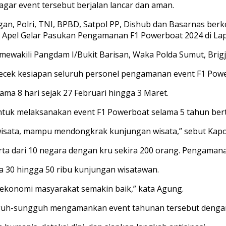
gar event tersebut berjalan lancar dan aman.
n, Polri, TNI, BPBD, Satpol PP, Dishub dan Basarnas berko
n Apel Gelar Pasukan Pengamanan F1 Powerboat 2024 di Lap
 mewakili Pangdam I/Bukit Barisan, Waka Polda Sumut, Bri
gecek kesiapan seluruh personel pengamanan event F1 Pow
ma 8 hari sejak 27 Februari hingga 3 Maret.
tuk melaksanakan event F1 Powerboat selama 5 tahun bertu
iwisata, mampu mendongkrak kunjungan wisata,” sebut Kapo
serta dari 10 negara dengan kru sekira 200 orang. Pengama
ra 30 hingga 50 ribu kunjungan wisatawan.
 ekonomi masyarakat semakin baik,” kata Agung.
guh-sungguh mengamankan event tahunan tersebut denga