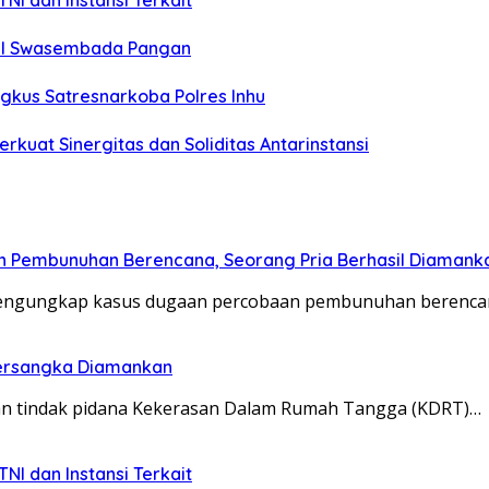
NI dan Instansi Terkait
wal Swasembada Pangan
ngkus Satresnarkoba Polres Inhu
rkuat Sinergitas dan Soliditas Antarinstansi
n Pembunuhan Berencana, Seorang Pria Berhasil Diamank
 mengungkap kasus dugaan percobaan pembunuhan berenca
Tersangka Diamankan
aan tindak pidana Kekerasan Dalam Rumah Tangga (KDRT)…
NI dan Instansi Terkait