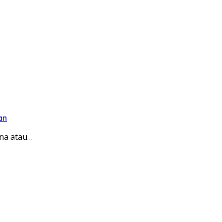
an
na atau…