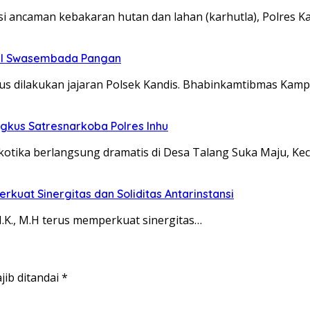
ancaman kebakaran hutan dan lahan (karhutla), Polres 
wal Swasembada Pangan
s dilakukan jajaran Polsek Kandis. Bhabinkamtibmas Kam
ngkus Satresnarkoba Polres Inhu
otika berlangsung dramatis di Desa Talang Suka Maju, K
rkuat Sinergitas dan Soliditas Antarinstansi
S.I.K., M.H terus memperkuat sinergitas…
jib ditandai
*