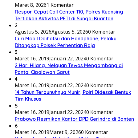
Maret 8, 2026
1 Komentar
Respon Cepat Call Center 110, Polres Kuansing
Tertibkan Aktivitas PETI di Sungai Kuantan
2
Agustus 5, 2026
Agustus 5, 2026
0 Komentar
Curi Mobil Daihatsu dan Handphone, Pelaku
Ditangkap Polsek Perhentian Raja
3
Maret 16, 2019
Januari 22, 2024
0 Komentar
2 Hari Hilang, Nelayan Tewas Mengambang di
Pantai Cipalawah Garut
4
Maret 16, 2019
Januari 22, 2024
0 Komentar
14 Tahun Terbunuhnya Munir, Polri Didesak Bentuk
Tim Khusus
5
Maret 16, 2019
Januari 22, 2024
0 Komentar
Prabowo Resmikan Kantor DPD Gerindra di Banten
6
Maret 16, 2019
Maret 9, 2026
0 Komentar