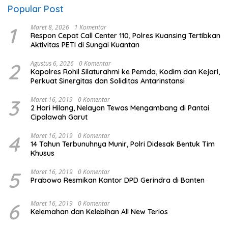
Popular Post
1
Maret 8, 2026
1 Komentar
Respon Cepat Call Center 110, Polres Kuansing Tertibkan
Aktivitas PETI di Sungai Kuantan
2
Agustus 6, 2026
0 Komentar
Kapolres Rohil Silaturahmi ke Pemda, Kodim dan Kejari,
Perkuat Sinergitas dan Soliditas Antarinstansi
3
Maret 16, 2019
0 Komentar
2 Hari Hilang, Nelayan Tewas Mengambang di Pantai
Cipalawah Garut
4
Maret 16, 2019
0 Komentar
14 Tahun Terbunuhnya Munir, Polri Didesak Bentuk Tim
Khusus
5
Maret 16, 2019
0 Komentar
Prabowo Resmikan Kantor DPD Gerindra di Banten
6
Maret 16, 2019
0 Komentar
Kelemahan dan Kelebihan All New Terios