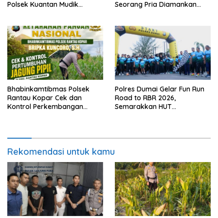
Polsek Kuantan Mudik
Seorang Pria Diamankan
Musnahkan 6 Rakit PETI di
Warga Dumai Timur
Desa Sitiang
Bhabinkamtibmas Polsek
Polres Dumai Gelar Fun Run
Rantau Kopar Cek dan
Road to RBR 2026,
Kontrol Perkembangan
Semarakkan HUT
Tanaman Jagung Pipil
Bhayangkara ke-80
Rekomendasi untuk kamu