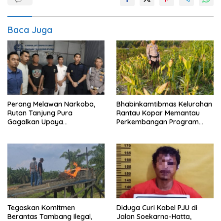
Baca Juga
Perang Melawan Narkoba,
Bhabinkamtibmas Kelurahan
Rutan Tanjung Pura
Rantau Kopar Memantau
Gagalkan Upaya
Perkembangan Program
Penyelundupan Sabu melalui
Ketapang Jagung Pipil
Pengunjung
Tegaskan Komitmen
Diduga Curi Kabel PJU di
Berantas Tambang Ilegal,
Jalan Soekarno-Hatta,