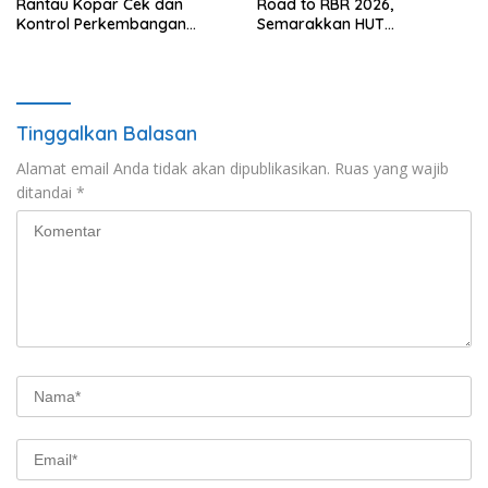
Rantau Kopar Cek dan
Road to RBR 2026,
Kontrol Perkembangan
Semarakkan HUT
Tanaman Jagung Pipil
Bhayangkara ke-80
Tinggalkan Balasan
Alamat email Anda tidak akan dipublikasikan.
Ruas yang wajib
ditandai
*