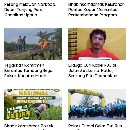
Perang Melawan Narkoba,
Bhabinkamtibmas Kelurahan
Rutan Tanjung Pura
Rantau Kopar Memantau
Gagalkan Upaya
Perkembangan Program
Penyelundupan Sabu melalui
Ketapang Jagung Pipil
Pengunjung
Tegaskan Komitmen
Diduga Curi Kabel PJU di
Berantas Tambang Ilegal,
Jalan Soekarno-Hatta,
Polsek Kuantan Mudik
Seorang Pria Diamankan
Musnahkan 6 Rakit PETI di
Warga Dumai Timur
Desa Sitiang
Bhabinkamtibmas Polsek
Polres Dumai Gelar Fun Run