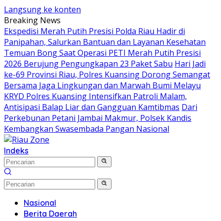
Langsung ke konten
Breaking News
Ekspedisi Merah Putih Presisi Polda Riau Hadir di
Panipahan, Salurkan Bantuan dan Layanan Kesehatan
Temuan Bong Saat Operasi PETI Merah Putih Presisi
2026 Berujung Pengungkapan 23 Paket Sabu
Hari Jadi
ke-69 Provinsi Riau, Polres Kuansing Dorong Semangat
Bersama Jaga Lingkungan dan Marwah Bumi Melayu
KRYD Polres Kuansing Intensifkan Patroli Malam,
Antisipasi Balap Liar dan Gangguan Kamtibmas
Dari
Perkebunan Petani Jambai Makmur, Polsek Kandis
Kembangkan Swasembada Pangan Nasional
Indeks
Nasional
Berita Daerah