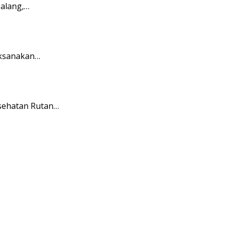
alang,…
aksanakan…
sehatan Rutan…