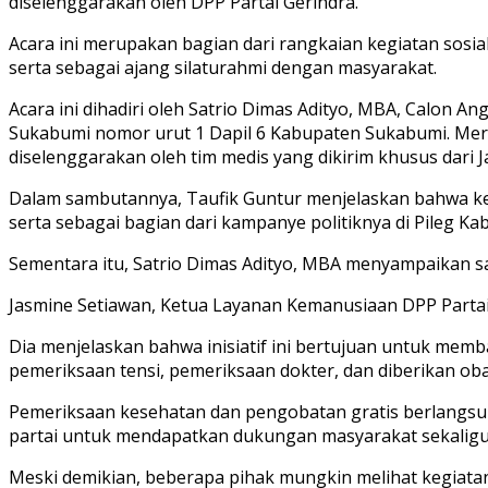
diselenggarakan oleh DPP Partai Gerindra.
Acara ini merupakan bagian dari rangkaian kegiatan sosial
serta sebagai ajang silaturahmi dengan masyarakat.
Acara ini dihadiri oleh Satrio Dimas Adityo, MBA, Calon 
Sukabumi nomor urut 1 Dapil 6 Kabupaten Sukabumi. Me
diselenggarakan oleh tim medis yang dikirim khusus dari J
Dalam sambutannya, Taufik Guntur menjelaskan bahwa keg
serta sebagai bagian dari kampanye politiknya di Pileg K
Sementara itu, Satrio Dimas Adityo, MBA menyampaikan sa
Jasmine Setiawan, Ketua Layanan Kemanusiaan DPP Partai G
Dia menjelaskan bahwa inisiatif ini bertujuan untuk mem
pemeriksaan tensi, pemeriksaan dokter, dan diberikan oba
Pemeriksaan kesehatan dan pengobatan gratis berlangsung
partai untuk mendapatkan dukungan masyarakat sekaligu
Meski demikian, beberapa pihak mungkin melihat kegiatan 