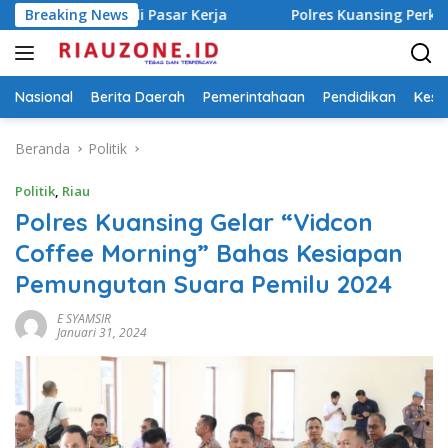
Langsung
p di Pasar Kerja
Breaking News
Polres Kuansing Perkuat Ketahanan Pa
ke
konten
Nasional
Berita Daerah
Pemerintahaan
Pendidikan
Kese
Beranda
Politik
Politik
,
Riau
Polres Kuansing Gelar “Vidcon
Coffee Morning” Bahas Kesiapan
Pemungutan Suara Pemilu 2024
E SYAMSIR
Januari 31, 2024