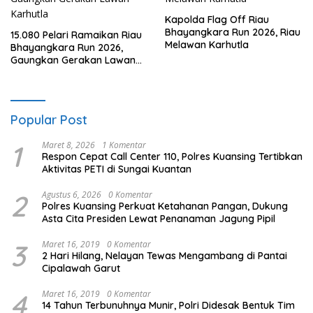
Kapolda Flag Off Riau
Bhayangkara Run 2026, Riau
15.080 Pelari Ramaikan Riau
Melawan Karhutla
Bhayangkara Run 2026,
Gaungkan Gerakan Lawan
Karhutla
Popular Post
1
Maret 8, 2026
1 Komentar
Respon Cepat Call Center 110, Polres Kuansing Tertibkan
Aktivitas PETI di Sungai Kuantan
2
Agustus 6, 2026
0 Komentar
Polres Kuansing Perkuat Ketahanan Pangan, Dukung
Asta Cita Presiden Lewat Penanaman Jagung Pipil
3
Maret 16, 2019
0 Komentar
2 Hari Hilang, Nelayan Tewas Mengambang di Pantai
Cipalawah Garut
4
Maret 16, 2019
0 Komentar
14 Tahun Terbunuhnya Munir, Polri Didesak Bentuk Tim