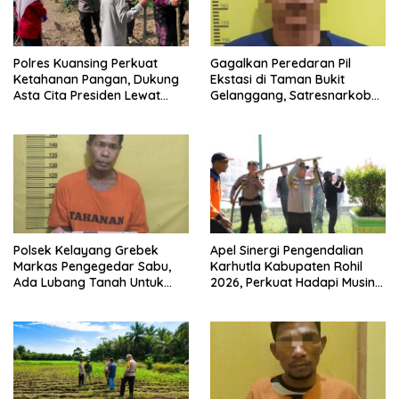
Polres Kuansing Perkuat
Gagalkan Peredaran Pil
Ketahanan Pangan, Dukung
Ekstasi di Taman Bukit
Asta Cita Presiden Lewat
Gelanggang, Satresnarkoba
Penanaman Jagung Pipil
Polres Dumai Amankan
Seorang Pria
Polsek Kelayang Grebek
Apel Sinergi Pengendalian
Markas Pengegedar Sabu,
Karhutla Kabupaten Rohil
Ada Lubang Tanah Untuk
2026, Perkuat Hadapi Musin
Menyimpan Barang Bukti
Kemarau dan El Nino