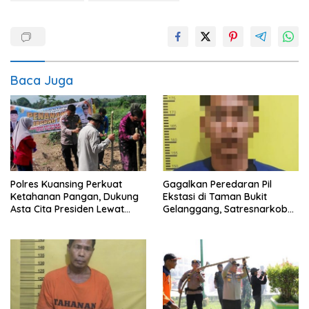
Baca Juga
Polres Kuansing Perkuat
Gagalkan Peredaran Pil
Ketahanan Pangan, Dukung
Ekstasi di Taman Bukit
Asta Cita Presiden Lewat
Gelanggang, Satresnarkoba
Penanaman Jagung Pipil
Polres Dumai Amankan
Seorang Pria