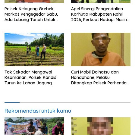
Polsek Kelayang Grebek
Apel Sinergi Pengendalian
Markas Pengegedar Sabu,
Karhutla Kabupaten Rohil
Ada Lubang Tanah Untuk
2026, Perkuat Hadapi Musin
Menyimpan Barang Bukti
Kemarau dan El Nino
Tak Sekadar Mengawal
Curi Mobil Daihatsu dan
Keamanan, Polsek Kandis
Handphone, Pelaku
Turun ke Lahan Jagung
Ditangkap Polsek Perhentian
Kawal Ketahanan Pangan
Raja
Rekomendasi untuk kamu