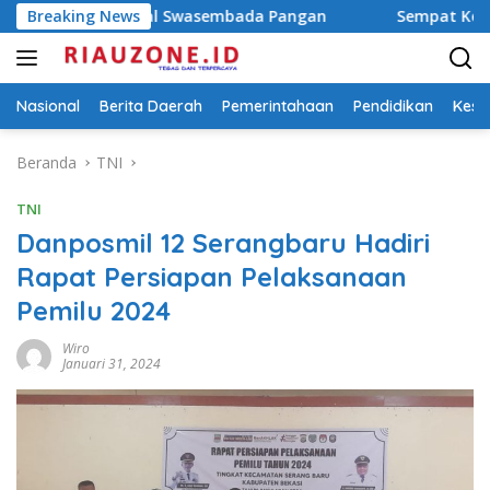
Langsung
ak Kawal Swasembada Pangan
Breaking News
Sempat Kejar-kejaran Sama
ke
konten
Nasional
Berita Daerah
Pemerintahaan
Pendidikan
Kese
Beranda
TNI
TNI
Danposmil 12 Serangbaru Hadiri
Rapat Persiapan Pelaksanaan
Pemilu 2024
Wiro
Januari 31, 2024