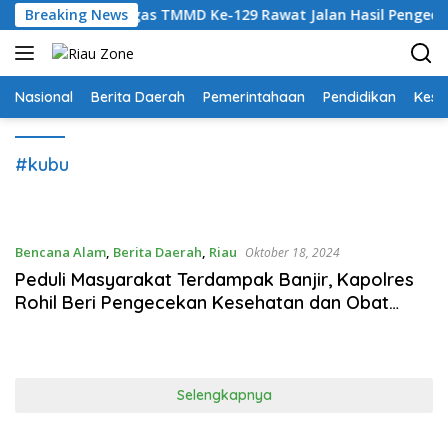
Langsung
Rakyat, Satgas TMMD Ke-129 Rawat Jalan Hasil Pengecoran Sa
Breaking News
ke
konten
Nasional
Berita Daerah
Pemerintahaan
Pendidikan
Kese
#kubu
Bencana Alam
,
Berita Daerah
,
Riau
Oktober 18, 2024
Peduli Masyarakat Terdampak Banjir, Kapolres
Rohil Beri Pengecekan Kesehatan dan Obat
Gratis Serta Sembako
Selengkapnya