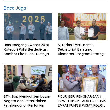
Baca Juga
Raih Hoegeng Awards 2026
STN dan LMND Bentuk
Kategori Polisi Berdedikasi,
Sekretariat Bersama
Kombes Eko Budhi: Niatnya
Akselerasi Program Strategis
Menghijaukan Kembali
Nasional, Perkuat Dukungan
Lingkungan
terhadap Agenda Prioritas
Pemerintahan Prabowo–
Gibran
STN Siap Menjadi Jembatan
POLRI BERI PENGHARGAAN
Negara dan Petani dalam
IKPA TERBAIK PADA RAKERNIS
Pembangunan Pertanian
EMPAT FUNGSI PUSAT POLRI
2026