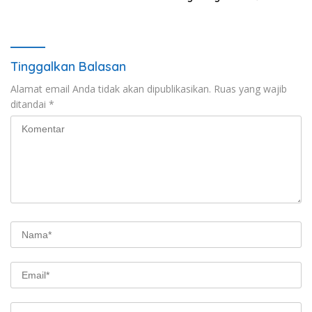
Elektrik Kini Jadi Modus Baru
Peredaran Narkotika
Tinggalkan Balasan
Alamat email Anda tidak akan dipublikasikan.
Ruas yang wajib
ditandai
*