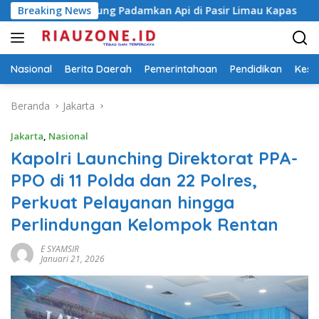
Langsung
ng Padamkan Api di Pasir Limau Kapas
Breaking News
Ungkap Peredar
ke
konten
Nasional
Berita Daerah
Pemerintahaan
Pendidikan
Kese
Beranda
Jakarta
Jakarta
,
Nasional
Kapolri Launching Direktorat PPA-
PPO di 11 Polda dan 22 Polres,
Perkuat Pelayanan hingga
Perlindungan Kelompok Rentan
E SYAMSIR
Januari 21, 2026