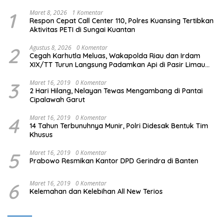
1
Maret 8, 2026
1 Komentar
Respon Cepat Call Center 110, Polres Kuansing Tertibkan
Aktivitas PETI di Sungai Kuantan
2
Agustus 8, 2026
0 Komentar
Cegah Karhutla Meluas, Wakapolda Riau dan Irdam
XIX/TT Turun Langsung Padamkan Api di Pasir Limau
Kapas
3
Maret 16, 2019
0 Komentar
2 Hari Hilang, Nelayan Tewas Mengambang di Pantai
Cipalawah Garut
4
Maret 16, 2019
0 Komentar
14 Tahun Terbunuhnya Munir, Polri Didesak Bentuk Tim
Khusus
5
Maret 16, 2019
0 Komentar
Prabowo Resmikan Kantor DPD Gerindra di Banten
6
Maret 16, 2019
0 Komentar
Kelemahan dan Kelebihan All New Terios