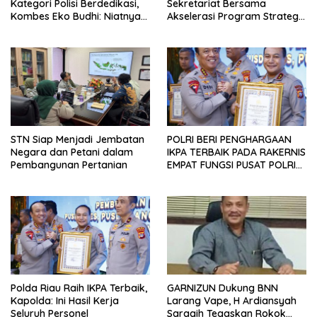
Kategori Polisi Berdedikasi,
Sekretariat Bersama
Kombes Eko Budhi: Niatnya
Akselerasi Program Strategis
Menghijaukan Kembali
Nasional, Perkuat Dukungan
Lingkungan
terhadap Agenda Prioritas
Pemerintahan Prabowo–
Gibran
STN Siap Menjadi Jembatan
POLRI BERI PENGHARGAAN
Negara dan Petani dalam
IKPA TERBAIK PADA RAKERNIS
Pembangunan Pertanian
EMPAT FUNGSI PUSAT POLRI
2026
Polda Riau Raih IKPA Terbaik,
GARNIZUN Dukung BNN
Kapolda: Ini Hasil Kerja
Larang Vape, H Ardiansyah
Seluruh Personel
Saragih Tegaskan Rokok