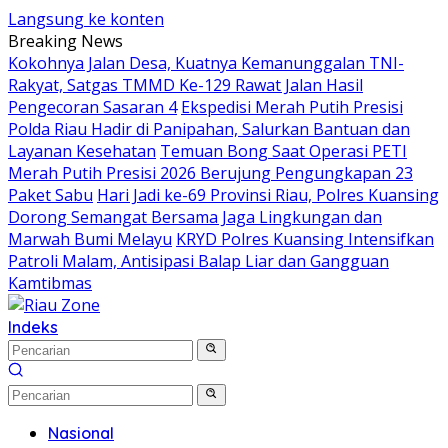
Langsung ke konten
Breaking News
Kokohnya Jalan Desa, Kuatnya Kemanunggalan TNI-
Rakyat, Satgas TMMD Ke-129 Rawat Jalan Hasil
Pengecoran Sasaran 4
Ekspedisi Merah Putih Presisi
Polda Riau Hadir di Panipahan, Salurkan Bantuan dan
Layanan Kesehatan
Temuan Bong Saat Operasi PETI
Merah Putih Presisi 2026 Berujung Pengungkapan 23
Paket Sabu
Hari Jadi ke-69 Provinsi Riau, Polres Kuansing
Dorong Semangat Bersama Jaga Lingkungan dan
Marwah Bumi Melayu
KRYD Polres Kuansing Intensifkan
Patroli Malam, Antisipasi Balap Liar dan Gangguan
Kamtibmas
Indeks
Nasional