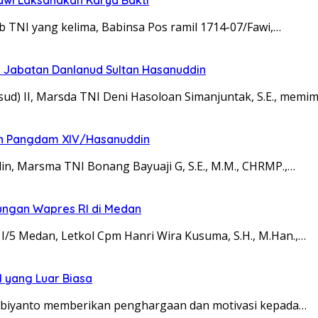
 TNI yang kelima, Babinsa Pos ramil 1714-07/Fawi,…
 Jabatan Danlanud Sultan Hasanuddin
d) II, Marsda TNI Deni Hasoloan Simanjuntak, S.E., memi
an Pangdam XIV/Hasanuddin
n, Marsma TNI Bonang Bayuaji G, S.E., M.M., CHRMP.,…
ungan Wapres RI di Medan
5 Medan, Letkol Cpm Hanri Wira Kusuma, S.H., M.Han.,…
l yang Luar Biasa
 Subiyanto memberikan penghargaan dan motivasi kepada…