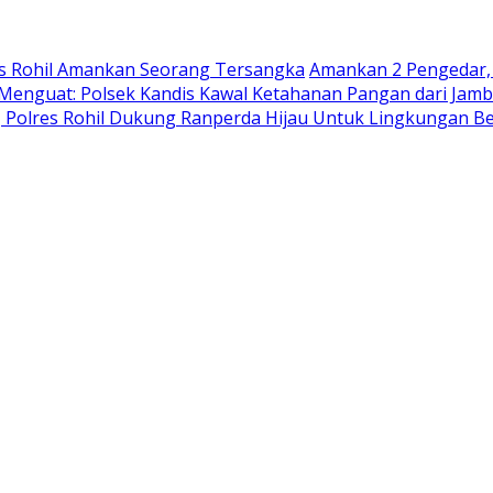
es Rohil Amankan Seorang Tersangka
Amankan 2 Pengedar, 
enguat: Polsek Kandis Kawal Ketahanan Pangan dari Jam
i, Polres Rohil Dukung Ranperda Hijau Untuk Lingkungan B