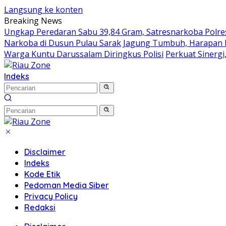
Langsung ke konten
Breaking News
Ungkap Peredaran Sabu 39,84 Gram, Satresnarkoba Polr
Narkoba di Dusun Pulau Sarak
Jagung Tumbuh, Harapan M
Warga Kuntu Darussalam Diringkus Polisi
Perkuat Sinerg
Indeks
Disclaimer
Indeks
Kode Etik
Pedoman Media Siber
Privacy Policy
Redaksi