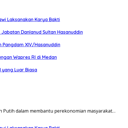
awi Laksanakan Karya Bakti
 Jabatan Danlanud Sultan Hasanuddin
an Pangdam XIV/Hasanuddin
ungan Wapres RI di Medan
l yang Luar Biasa
rah Putih dalam membantu perekonomian masyarakat…
awi Laksanakan Karya Bakti