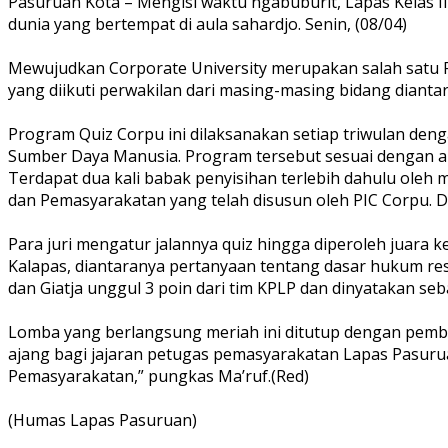
Pasuruan Kota – Mengisi waktu ngabuburit, Lapas Kelas 
dunia yang bertempat di aula sahardjo. Senin, (08/04)
Mewujudkan Corporate University merupakan salah satu R
yang diikuti perwakilan dari masing-masing bidang diantar
Program Quiz Corpu ini dilaksanakan setiap triwulan den
Sumber Daya Manusia. Program tersebut sesuai dengan a
Terdapat dua kali babak penyisihan terlebih dahulu ole
dan Pemasyarakatan yang telah disusun oleh PIC Corpu. Dip
Para juri mengatur jalannya quiz hingga diperoleh juara k
Kalapas, diantaranya pertanyaan tentang dasar hukum rest
dan Giatja unggul 3 poin dari tim KPLP dan dinyatakan s
Lomba yang berlangsung meriah ini ditutup dengan pember
ajang bagi jajaran petugas pemasyarakatan Lapas Pasuru
Pemasyarakatan,” pungkas Ma’ruf.(Red)
(Humas Lapas Pasuruan)