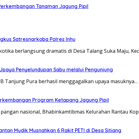
 Perkembangan Tanaman Jagung Pipil
ngkus Satresnarkoba Polres Inhu
otika berlangsung dramatis di Desa Talang Suka Maju, K
 Upaya Penyelundupan Sabu melalui Pengunjung
IB Tanjung Pura berhasil menggagalkan upaya masuknya…
rkembangan Program Ketapang Jagung Pipil
angan nasional, Bhabinkamtibmas Kelurahan Rantau Kopa
tan Mudik Musnahkan 6 Rakit PETI di Desa Sitiang