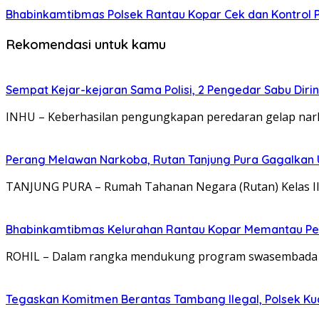
Bhabinkamtibmas Polsek Rantau Kopar Cek dan Kontrol
Rekomendasi untuk kamu
Sempat Kejar-kejaran Sama Polisi, 2 Pengedar Sabu Diri
INHU – Keberhasilan pengungkapan peredaran gelap nark
Perang Melawan Narkoba, Rutan Tanjung Pura Gagalkan
TANJUNG PURA – Rumah Tahanan Negara (Rutan) Kelas I
Bhabinkamtibmas Kelurahan Rantau Kopar Memantau Pe
ROHIL – Dalam rangka mendukung program swasembada p
Tegaskan Komitmen Berantas Tambang Ilegal, Polsek Kuan