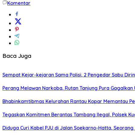
Komentar
Baca Juga
Sempat Kejar-kejaran Sama Polisi, 2 Pengedar Sabu Diri
Perang Melawan Narkoba, Rutan Tanjung Pura Gagalkan
Bhabinkamtibmas Kelurahan Rantau Kopar Memantau Pe
Tegaskan Komitmen Berantas Tambang Ilegal, Polsek Kuan
Diduga Curi Kabel PJU di Jalan Soekarno-Hatta, Seoran