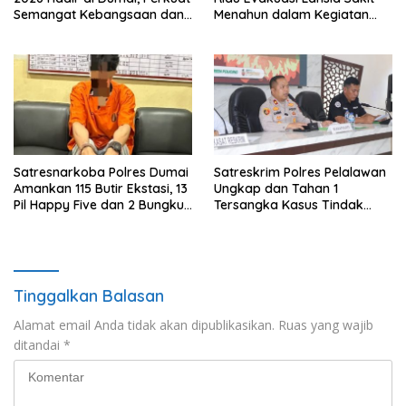
Semangat Kebangsaan dan
Menahun dalam Kegiatan
Kepedulian Sosial
Ekspedisi Merah Putih Presisi
Satresnarkoba Polres Dumai
Satreskrim Polres Pelalawan
Amankan 115 Butir Ekstasi, 13
Ungkap dan Tahan 1
Pil Happy Five dan 2 Bungkus
Tersangka Kasus Tindak
Etomidate dari Seorang Pria
Pidana Karhutla di
Kerumutan
Tinggalkan Balasan
Alamat email Anda tidak akan dipublikasikan.
Ruas yang wajib
ditandai
*