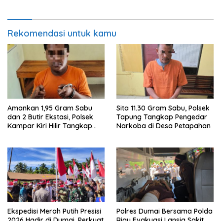
Kerumutan
Rekomendasi untuk kamu
Amankan 1,95 Gram Sabu
Sita 11.30 Gram Sabu, Polsek
dan 2 Butir Ekstasi, Polsek
Tapung Tangkap Pengedar
Kampar Kiri Hilir Tangkap
Narkoba di Desa Petapahan
Pengedar Narkoba di Sei
Simpang Dua
Ekspedisi Merah Putih Presisi
Polres Dumai Bersama Polda
2026 Hadir di Dumai, Perkuat
Riau Evakuasi Lansia Sakit