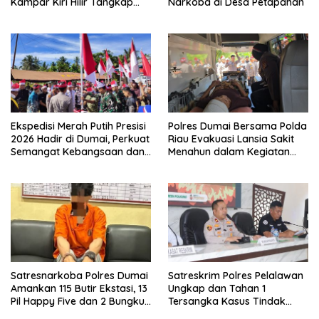
Kampar Kiri Hilir Tangkap
Narkoba di Desa Petapahan
Pengedar Narkoba di Sei
Simpang Dua
Ekspedisi Merah Putih Presisi
Polres Dumai Bersama Polda
2026 Hadir di Dumai, Perkuat
Riau Evakuasi Lansia Sakit
Semangat Kebangsaan dan
Menahun dalam Kegiatan
Kepedulian Sosial
Ekspedisi Merah Putih Presisi
Satresnarkoba Polres Dumai
Satreskrim Polres Pelalawan
Amankan 115 Butir Ekstasi, 13
Ungkap dan Tahan 1
Pil Happy Five dan 2 Bungkus
Tersangka Kasus Tindak
Etomidate dari Seorang Pria
Pidana Karhutla di