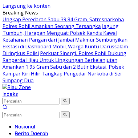
Langsung ke konten
Breaking News
Ungkap Peredaran Sabu 39,84 Gram, Satresnarkoba
Polres Rohil Amankan Seorang Tersangka
Jagung
Tumbuh, Harapan Menguat: Polsek Kandis Kawal
Ketahanan Pangan dari Jambai Makmur
Sembunyikan
Ekstasi di Dashboard Mobil, Warga Kuntu Darussalam
Diringkus Polisi
Perkuat Sinergi, Polres Rohil Dukung
Ranperda Hijau Untuk Lingkungan Berkelanjutan
Amankan 1,95 Gram Sabu dan 2 Butir Ekstasi, Polsek
Kampar Kiri Hilir Tangkap Pengedar Narkoba di Sei
Simpang Dua
Indeks
Nasional
Berita Daerah