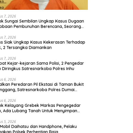
us 7, 2026
ek Sungai Sembilan Ungkap Kasus Dugaan
cobaan Pembunuhan Berencana, Seorang
 Berhasil Diamankan
us 7, 2026
es Siak Ungkap Kasus Kekerasan Terhadap
, 2 Tersangka Diamankan
us 7, 2026
at Kejar-kejaran Sama Polisi, 2 Pengedar
 Diringkus Satresnarkoba Polres Inhu
us 6, 2026
lkan Peredaran Pil Ekstasi di Taman Bukit
nggang, Satresnarkoba Polres Dumai
nkan Seorang Pria
us 6, 2026
ek Kelayang Grebek Markas Pengegedar
, Ada Lubang Tanah Untuk Menyimpan
ng Bukti
us 5, 2026
 Mobil Daihatsu dan Handphone, Pelaku
ngkap Polsek Perhentian Raja