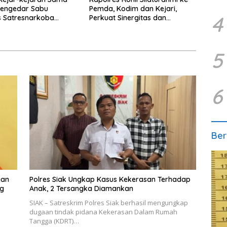
2 Pengedar Sabu
Pemda, Kodim dan Kejari,
4
s Satresnarkoba
Perkuat Sinergitas dan
hu
Soliditas Antarinstansi
5
6
Ber
aan
Polres Siak Ungkap Kasus Kekerasan Terhadap
ng
Anak, 2 Tersangka Diamankan
SIAK – Satreskrim Polres Siak berhasil mengungkap
dugaan tindak pidana Kekerasan Dalam Rumah
Tangga (KDRT)…