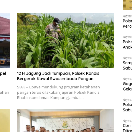
Agust
Pols
Per
Pria
Agust
Polr
Anak
Agust
Semp
Sabu
pel
12 H Jagung Jadi Tumpuan, Polsek Kandis
Bergerak Kawal Swasembada Pangan
Agust
Gaga
SIAK – Upaya mendukung program ketahanan
Gela
lahan
pangan terus dilakukan jajaran Polsek Kandis.
Ama
Bhabinkamtibmas Kampung Jambai…
Agust
Pols
Sabu
Bara
Agust
Curi
Dita