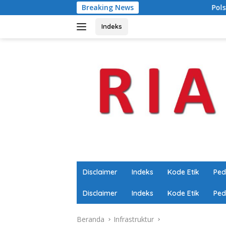
Langsung
Breaking News
Polsek Sungai Sembilan 
ke
konten
Indeks
Disclaimer
Indeks
Kode Etik
Ped
Disclaimer
Indeks
Kode Etik
Ped
Beranda
Infrastruktur