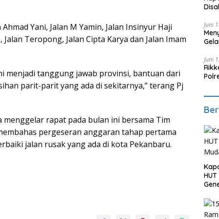
Disa
Juni 
n Ahmad Yani, Jalan M Yamin, Jalan Insinyur Haji
Meny
a, Jalan Teropong, Jalan Cipta Karya dan Jalan Imam
Gela
Juni 
Rikk
 ini menjadi tanggung jawab provinsi, bantuan dari
Polr
han parit-parit yang ada di sekitarnya,” terang Pj
Hari
Ber
ra menggelar rapat pada bulan ini bersama Tim
membahas pergeseran anggaran tahap pertama
aiki jalan rusak yang ada di kota Pekanbaru.
Kapo
HUT 
Gene