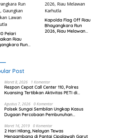
Kapolda Flag Off Riau
Bhayangkara Run
2026, Riau Melawan
80 Pelari
Karhutla
aikan Riau
yangkara Run
6, Gaungkan
akan Lawan
utla
ular Post
Maret 8, 2026
1 Komentar
Respon Cepat Call Center 110, Polres
Kuansing Tertibkan Aktivitas PETI di
Sungai Kuantan
Agustus 7, 2026
0 Komentar
Polsek Sungai Sembilan Ungkap Kasus
Dugaan Percobaan Pembunuhan
Berencana, Seorang Pria Berhasil
Diamankan
Maret 16, 2019
0 Komentar
2 Hari Hilang, Nelayan Tewas
Mengambang di Pantai Cipalawah Garut