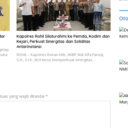
Oto
dar
Kapolres Rohil Silaturahmi ke Pemda, Kodim dan
Kejari, Perkuat Sinergitas dan Soliditas
Antarinstansi
gelap
 Suka
ROHIL – Kapolres Rokan Hilir, AKBP Aldi Alfa Faroqi,
S.H., S.I.K., M.H terus memperkuat sinergitas…
Ruas yang wajib ditandai
*