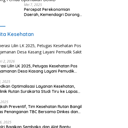
Mei 7, 2025
Percepat Perekonomian
Daerah, Kemendagri Dorong
Pemda Optimalkan BUMD
ita Kesehatan
ri 2, 2026
asi Lilin LK 2025, Petugas Kesehatan Pos
gamanan Desa Kasang Layani Pemudik
t
23, 2025
dkan Optimalisasi Layanan Kesehatan,
klinik Rutan Surakarta Studi Tiru ke Lapas
empuan Semarang
, 2025
kah Preventif, Tim Kesehatan Rutan Bangil
as Penanganan TBC Bersama Dinkes dan
k Polres
16, 2025
lri Bagikan Sembako dan Alat Bantu