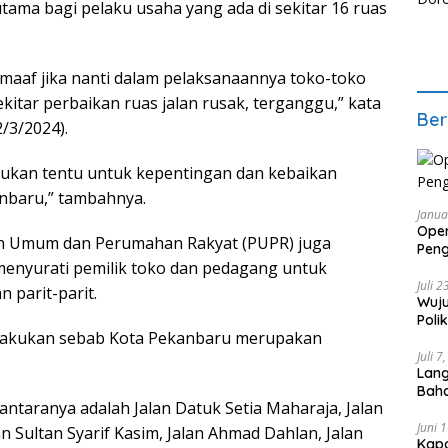
tama bagi pelaku usaha yang ada di sekitar 16 ruas
aaf jika nanti dalam pelaksanaannya toko-toko
itar perbaikan ruas jalan rusak, terganggu,” kata
Ber
/3/2024).
akukan tentu untuk kepentingan dan kebaikan
nbaru,” tambahnya.
Janua
Oper
an Umum dan Perumahan Rakyat (PUPR) juga
Pen
enyurati pemilik toko dan pedagang untuk
Saki
Juli 
parit-parit.
Wuju
Poli
dilakukan sebab Kota Pekanbaru merupakan
Per
Juli 7
Lang
Bah
iantaranya adalah Jalan Datuk Setia Maharaja, Jalan
Klini
Juni 
n Sultan Syarif Kasim, Jalan Ahmad Dahlan, Jalan
Kapo