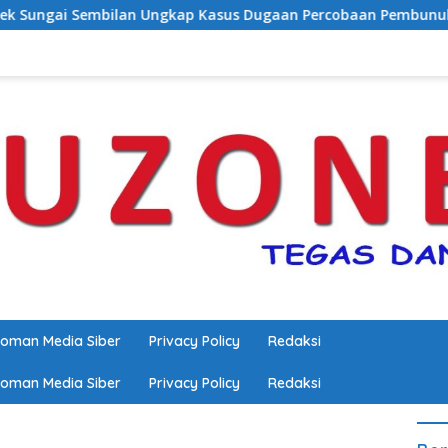
Ungkap Kasus Dugaan Percobaan Pembunuhan Berencana, Seora
oman Media Siber
Privacy Policy
Redaksi
oman Media Siber
Privacy Policy
Redaksi