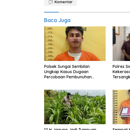
Komentar
Baca Juga
Polsek Sungai Sembilan
Polres S
Ungkap Kasus Dugaan
Kekerasa
Percobaan Pembunuhan
Tersang
Berencana, Seorang Pria
Berhasil Diamankan
12 H Jagung Jadi Tumpuan,
Sempat 