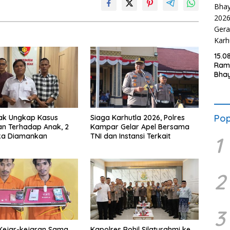
15.0
Ram
Bha
202
Ger
Karh
Pop
iak Ungkap Kasus
Siaga Karhutla 2026, Polres
n Terhadap Anak, 2
Kampar Gelar Apel Bersama
ka Diamankan
TNI dan Instansi Terkait
1
2
3
Kejar-kejaran Sama
Kapolres Rohil Silaturahmi ke