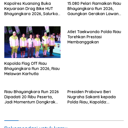
Kapolres Kuansing Buka
15.080 Pelari Ramaikan Riau
Kejuaraan Drag Bike HUT
Bhayangkara Run 2026,
Bhayangkara 2026, Salurkan
Gaungkan Gerakan Lawan
Bakat Generasi Muda dan
Karhutla
Cegah Balap Liar
Atlet Taekwondo Polda Riau
Torehkan Prestasi
Membanggakan
Kapolda Flag Off Riau
Bhayangkara Run 2026, Riau
Melawan Karhutla
Riau Bhayangkara Run 2026
Presiden Prabowo Beri
Dipadati 20 Ribu Peserta,
Nugraha Sakanti kepada
Jadi Momentum Dongkrak
Polda Riau, Kapolda:
Ekonomi Pekanbaru
Penghargaan Ini Milik Seluruh
Personel