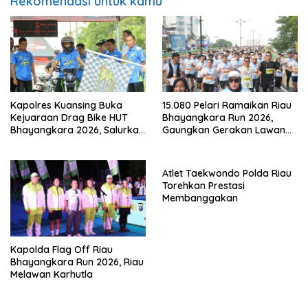
Rekomendasi untuk kamu
Kapolres Kuansing Buka
15.080 Pelari Ramaikan Riau
Kejuaraan Drag Bike HUT
Bhayangkara Run 2026,
Bhayangkara 2026, Salurkan
Gaungkan Gerakan Lawan
Bakat Generasi Muda dan
Karhutla
Cegah Balap Liar
Atlet Taekwondo Polda Riau
Torehkan Prestasi
Membanggakan
Kapolda Flag Off Riau
Bhayangkara Run 2026, Riau
Melawan Karhutla