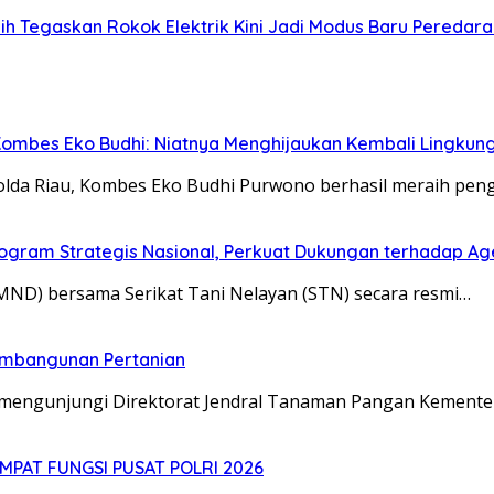
 Tegaskan Rokok Elektrik Kini Jadi Modus Baru Peredara
 Kombes Eko Budhi: Niatnya Menghijaukan Kembali Lingkun
olda Riau, Kombes Eko Budhi Purwono berhasil meraih pe
rogram Strategis Nasional, Perkuat Dukungan terhadap A
ND) bersama Serikat Tani Nelayan (STN) secara resmi…
embangunan Pertanian
) mengunjungi Direktorat Jendral Tanaman Pangan Kemente
MPAT FUNGSI PUSAT POLRI 2026