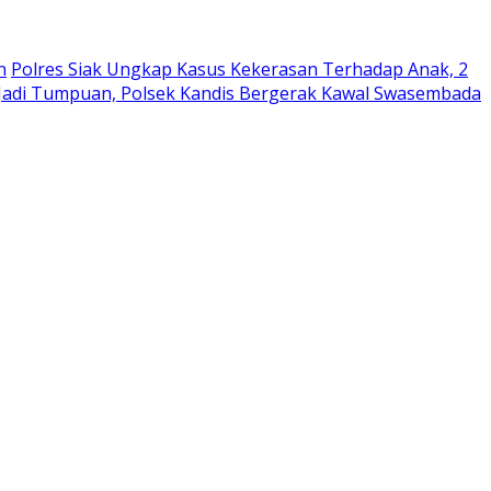
n
Polres Siak Ungkap Kasus Kekerasan Terhadap Anak, 2
 Jadi Tumpuan, Polsek Kandis Bergerak Kawal Swasembada