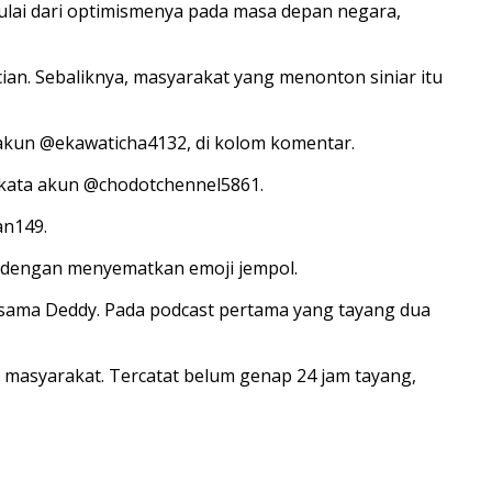
ulai dari optimismenya pada masa depan negara,
n. Sebaliknya, masyarakat yang menonton siniar itu
s akun @ekawaticha4132, di kolom komentar.
” kata akun @chodotchennel5861.
an149.
 dengan menyematkan emoji jempol.
rsama Deddy. Pada podcast pertama yang tayang dua
masyarakat. Tercatat belum genap 24 jam tayang,