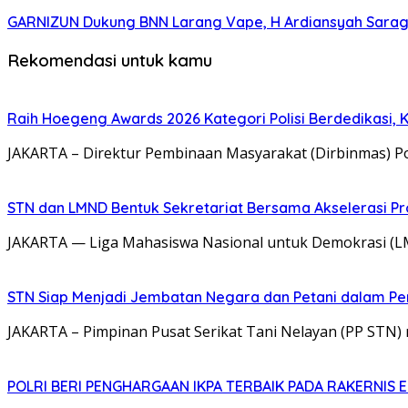
GARNIZUN Dukung BNN Larang Vape, H Ardiansyah Saragih
Rekomendasi untuk kamu
Raih Hoegeng Awards 2026 Kategori Polisi Berdedikasi,
JAKARTA – Direktur Pembinaan Masyarakat (Dirbinmas) P
STN dan LMND Bentuk Sekretariat Bersama Akselerasi P
JAKARTA — Liga Mahasiswa Nasional untuk Demokrasi (LM
STN Siap Menjadi Jembatan Negara dan Petani dalam P
JAKARTA – Pimpinan Pusat Serikat Tani Nelayan (PP STN
POLRI BERI PENGHARGAAN IKPA TERBAIK PADA RAKERNIS E