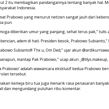
urut 2 itu membagikan pandangannya tentang banyak hal. M
yarakat Indonesia.
t Prabowo yang menurut netizen sangat jauh dari kebencia
pa pun.
Semoga diberikan umur yang panjang, sehat terus pak,” tuli
kebencian, adem di hati. Presiden besok, Prabowo Subianto,
rabowo Subianto!!! Thx u, Om Ded,” ujar akun @ardikurniaw
manapun, mantap Pak Prabowo,” ucap akun _@lilys.makeup,
ma Prabowo’ adalah wawancara eksklusif kedua Prabowo be
olan tersebut.
akan kemeja biru tua juga menarik rasa penasaran banyak 
kali dan mengundang puluhan ribu komentar.