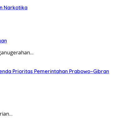
n Narkotika
gan
nganugerahan…
genda Prioritas Pemerintahan Prabowo–Gibran
rian…