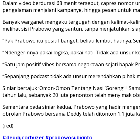
Dalam video berdurasi 68 menit tersebut, capres nomor 
pengalaman menjalani kampanye, hingga pesan untuk mas
Banyak warganet mengaku tergugah dengan kalimat-kalima
melihat sisi Prabowo yang santun, tanpa menjatuhkan sia
“Pak Prabowo itu positif banget, beliau lembut hatinya. 
“Ndengerinnya pakai logika, pakai hati. Tidak ada unsur 
“Satu jam positif vibes bersama negarawan sejati bapak P
“Sepanjang podcast tidak ada unsur merendahkan pihak 
Siniar bertajuk ‘Omon-Omon Tentang Nasi ‘Goreng’ !! Sa
tahun lalu, sebanyak 20 juta penonton telah menyimak obr
Sementara pada siniar kedua, Prabowo yang hadir mengen
obrolan Prabowo bersama Deddy telah ditonton 1,1 juta 
(red)
#deddycorbuzer
#prabowosubianto