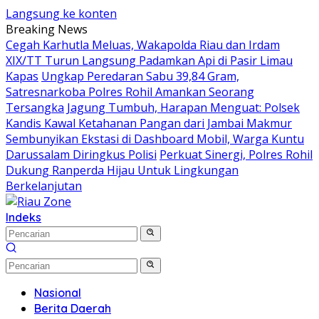
Langsung ke konten
Breaking News
Cegah Karhutla Meluas, Wakapolda Riau dan Irdam
XIX/TT Turun Langsung Padamkan Api di Pasir Limau
Kapas
Ungkap Peredaran Sabu 39,84 Gram,
Satresnarkoba Polres Rohil Amankan Seorang
Tersangka
Jagung Tumbuh, Harapan Menguat: Polsek
Kandis Kawal Ketahanan Pangan dari Jambai Makmur
Sembunyikan Ekstasi di Dashboard Mobil, Warga Kuntu
Darussalam Diringkus Polisi
Perkuat Sinergi, Polres Rohil
Dukung Ranperda Hijau Untuk Lingkungan
Berkelanjutan
Indeks
Nasional
Berita Daerah