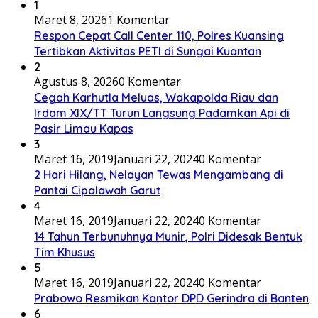
1
Maret 8, 2026
1 Komentar
Respon Cepat Call Center 110, Polres Kuansing
Tertibkan Aktivitas PETI di Sungai Kuantan
2
Agustus 8, 2026
0 Komentar
Cegah Karhutla Meluas, Wakapolda Riau dan
Irdam XIX/TT Turun Langsung Padamkan Api di
Pasir Limau Kapas
3
Maret 16, 2019
Januari 22, 2024
0 Komentar
2 Hari Hilang, Nelayan Tewas Mengambang di
Pantai Cipalawah Garut
4
Maret 16, 2019
Januari 22, 2024
0 Komentar
14 Tahun Terbunuhnya Munir, Polri Didesak Bentuk
Tim Khusus
5
Maret 16, 2019
Januari 22, 2024
0 Komentar
Prabowo Resmikan Kantor DPD Gerindra di Banten
6