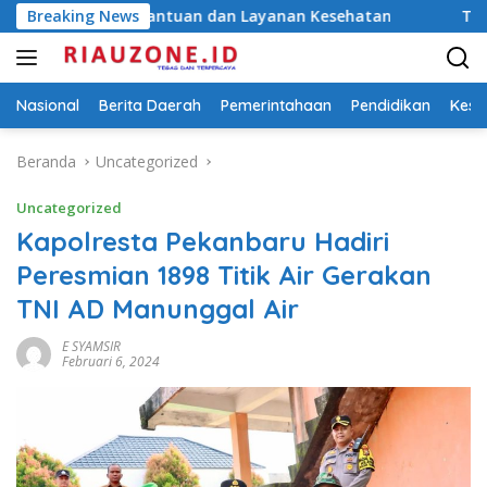
Langsung
rkan Bantuan dan Layanan Kesehatan
Breaking News
Temuan Bong Saat O
ke
konten
Nasional
Berita Daerah
Pemerintahaan
Pendidikan
Kese
Beranda
Uncategorized
Uncategorized
Kapolresta Pekanbaru Hadiri
Peresmian 1898 Titik Air Gerakan
TNI AD Manunggal Air
E SYAMSIR
Februari 6, 2024