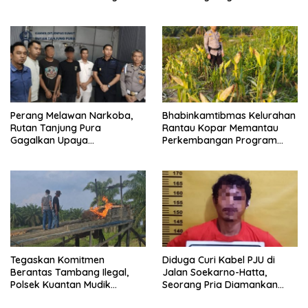
dari Jambai Makmur
Berkelanjutan
Perang Melawan Narkoba,
Bhabinkamtibmas Kelurahan
Rutan Tanjung Pura
Rantau Kopar Memantau
Gagalkan Upaya
Perkembangan Program
Penyelundupan Sabu melalui
Ketapang Jagung Pipil
Pengunjung
Tegaskan Komitmen
Diduga Curi Kabel PJU di
Berantas Tambang Ilegal,
Jalan Soekarno-Hatta,
Polsek Kuantan Mudik
Seorang Pria Diamankan
Musnahkan 6 Rakit PETI di
Warga Dumai Timur