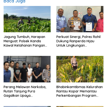
Baca Juga
Jagung Tumbuh, Harapan
Perkuat Sinergi, Polres Rohil
Menguat: Polsek Kandis
Dukung Ranperda Hijau
Kawal Ketahanan Pangan
Untuk Lingkungan
dari Jambai Makmur
Berkelanjutan
Perang Melawan Narkoba,
Bhabinkamtibmas Kelurahan
Rutan Tanjung Pura
Rantau Kopar Memantau
Gagalkan Upaya
Perkembangan Program
Penyelundupan Sabu melalui
Ketapang Jagung Pipil
Pengunjung