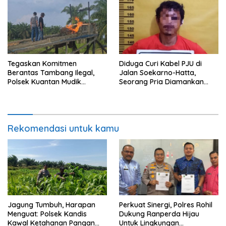
Tegaskan Komitmen
Diduga Curi Kabel PJU di
Berantas Tambang Ilegal,
Jalan Soekarno-Hatta,
Polsek Kuantan Mudik
Seorang Pria Diamankan
Musnahkan 6 Rakit PETI di
Warga Dumai Timur
Desa Sitiang
Rekomendasi untuk kamu
Jagung Tumbuh, Harapan
Perkuat Sinergi, Polres Rohil
Menguat: Polsek Kandis
Dukung Ranperda Hijau
Kawal Ketahanan Pangan
Untuk Lingkungan