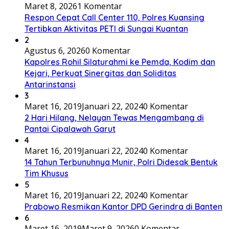
Maret 8, 2026
1 Komentar
Respon Cepat Call Center 110, Polres Kuansing
Tertibkan Aktivitas PETI di Sungai Kuantan
2
Agustus 6, 2026
0 Komentar
Kapolres Rohil Silaturahmi ke Pemda, Kodim dan
Kejari, Perkuat Sinergitas dan Soliditas
Antarinstansi
3
Maret 16, 2019
Januari 22, 2024
0 Komentar
2 Hari Hilang, Nelayan Tewas Mengambang di
Pantai Cipalawah Garut
4
Maret 16, 2019
Januari 22, 2024
0 Komentar
14 Tahun Terbunuhnya Munir, Polri Didesak Bentuk
Tim Khusus
5
Maret 16, 2019
Januari 22, 2024
0 Komentar
Prabowo Resmikan Kantor DPD Gerindra di Banten
6
Maret 16, 2019
Maret 9, 2026
0 Komentar