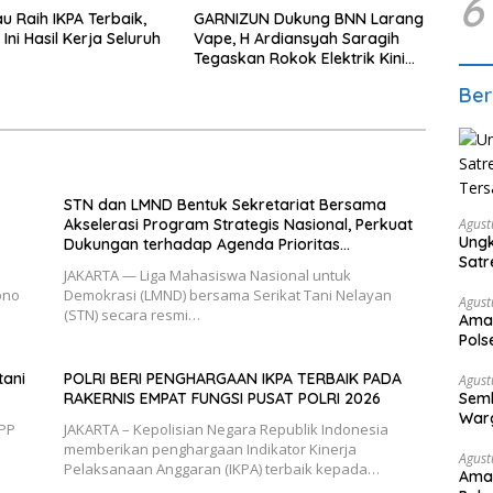
6
u Raih IKPA Terbaik,
GARNIZUN Dukung BNN Larang
Ini Hasil Kerja Seluruh
Vape, H Ardiansyah Saragih
Tegaskan Rokok Elektrik Kini
Jadi Modus Baru Peredaran
Ber
Narkotika
STN dan LMND Bentuk Sekretariat Bersama
Agust
Akselerasi Program Strategis Nasional, Perkuat
Ungk
Dukungan terhadap Agenda Prioritas
Satr
Pemerintahan Prabowo–Gibran
JAKARTA — Liga Mahasiswa Nasional untuk
Ter
ono
Demokrasi (LMND) bersama Serikat Tani Nelayan
Agust
(STN) secara resmi…
Aman
Pols
Dusu
tani
POLRI BERI PENGHARGAAN IKPA TERBAIK PADA
Agust
Semb
RAKERNIS EMPAT FUNGSI PUSAT POLRI 2026
Warg
(PP
JAKARTA – Kepolisian Negara Republik Indonesia
memberikan penghargaan Indikator Kinerja
Agust
Pelaksanaan Anggaran (IKPA) terbaik kepada…
Aman