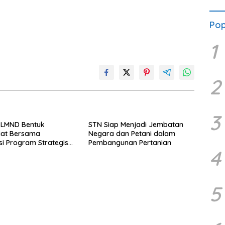
Ger
Karh
Pop
1
2
3
 LMND Bentuk
STN Siap Menjadi Jembatan
iat Bersama
Negara dan Petani dalam
si Program Strategis
Pembangunan Pertanian
4
, Perkuat Dukungan
 Agenda Prioritas
tahan Prabowo–Gibran
5