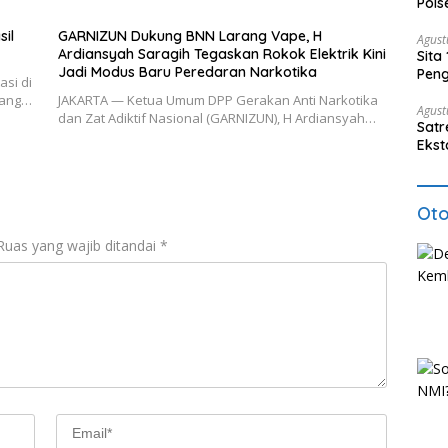
Pols
Nark
sil
GARNIZUN Dukung BNN Larang Vape, H
Agust
Ardiansyah Saragih Tegaskan Rokok Elektrik Kini
Sita
Jadi Modus Baru Peredaran Narkotika
Peng
si di
ncang…
JAKARTA — Ketua Umum DPP Gerakan Anti Narkotika
Agust
dan Zat Adiktif Nasional (GARNIZUN), H Ardiansyah…
Satr
Ekst
Etom
Oto
Ruas yang wajib ditandai
*