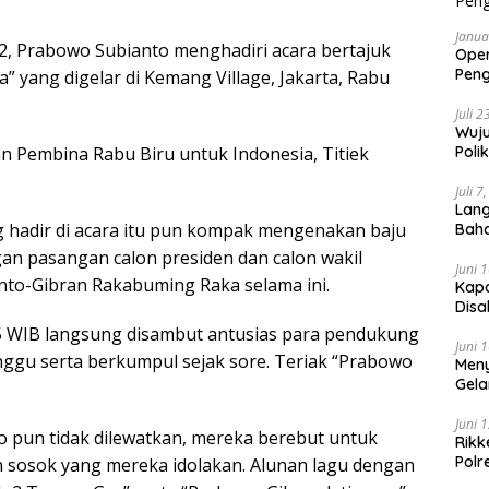
Janua
2, Prabowo Subianto menghadiri acara bertajuk
Oper
Pen
” yang digelar di Kemang Village, Jakarta, Rabu
Saki
Juli 
Wuju
an Pembina Rabu Biru untuk Indonesia, Titiek
Poli
Per
Juli 7
Lang
hadir di acara itu pun kompak mengenakan baju
Bah
Klini
gan pasangan calon presiden dan calon wakil
Juni 
nto-Gibran Rakabuming Raka selama ini.
Kapo
Disa
45 WIB langsung disambut antusias para pendukung
Juni 
nggu serta berkumpul sejak sore. Teriak “Prabowo
Meny
Gela
Juni 
pun tidak dilewatkan, mereka berebut untuk
Rikk
Polr
 sosok yang mereka idolakan. Alunan lagu dengan
Hari