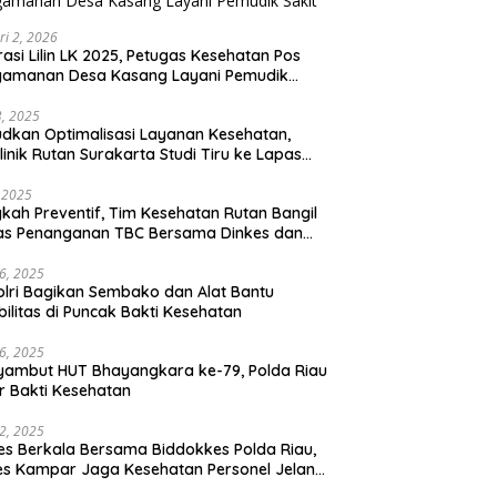
ri 2, 2026
asi Lilin LK 2025, Petugas Kesehatan Pos
gamanan Desa Kasang Layani Pemudik
t
23, 2025
dkan Optimalisasi Layanan Kesehatan,
klinik Rutan Surakarta Studi Tiru ke Lapas
empuan Semarang
, 2025
kah Preventif, Tim Kesehatan Rutan Bangil
as Penanganan TBC Bersama Dinkes dan
k Polres
16, 2025
lri Bagikan Sembako dan Alat Bantu
bilitas di Puncak Bakti Kesehatan
16, 2025
ambut HUT Bhayangkara ke-79, Polda Riau
r Bakti Kesehatan
12, 2025
es Berkala Bersama Biddokkes Polda Riau,
es Kampar Jaga Kesehatan Personel Jelang
 Bhayangkara ke-79