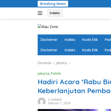
Langsung
Breaking News
Ungkap Peredaran 
ke
konten
Indeks
Disclaimer
Indeks
Kode Etik
Ped
Disclaimer
Indeks
Kode Etik
Ped
Beranda
Jakarta
Jakarta
,
Politik
Hadiri Acara ‘Rabu Bi
Keberlanjutan Pemb
E SYAMSIR
Februari 1, 2024