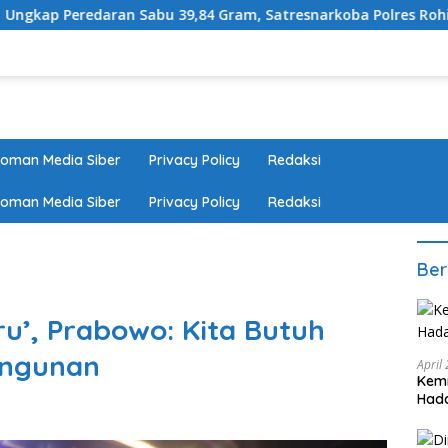
Sabu 39,84 Gram, Satresnarkoba Polres Rohil Amankan Seoran
oman Media Siber
Privacy Policy
Redaksi
oman Media Siber
Privacy Policy
Redaksi
Ber
ru’, Prabowo: Kita Butuh
angunan
April
Kem
Hada