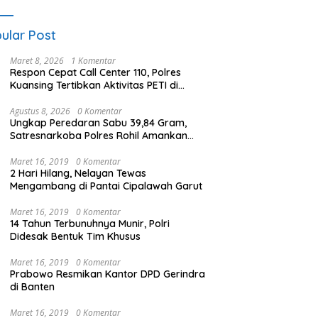
akan Lawan
utla
ular Post
Maret 8, 2026
1 Komentar
Respon Cepat Call Center 110, Polres
Kuansing Tertibkan Aktivitas PETI di
Sungai Kuantan
Agustus 8, 2026
0 Komentar
Ungkap Peredaran Sabu 39,84 Gram,
Satresnarkoba Polres Rohil Amankan
Seorang Tersangka
Maret 16, 2019
0 Komentar
2 Hari Hilang, Nelayan Tewas
Mengambang di Pantai Cipalawah Garut
Maret 16, 2019
0 Komentar
14 Tahun Terbunuhnya Munir, Polri
Didesak Bentuk Tim Khusus
Maret 16, 2019
0 Komentar
Prabowo Resmikan Kantor DPD Gerindra
di Banten
Maret 16, 2019
0 Komentar