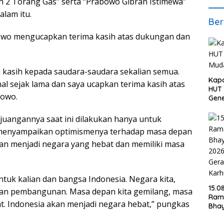
h 2 Torang Gas” serta “Prabowo Gibran Istimewa”
lam itu.
Ber
wo mengucapkan terima kasih atas dukungan dan
 kasih kepada saudara-saudara sekalian semua.
Kapo
l sejak lama dan saya ucapkan terima kasih atas
HUT 
bowo.
Gene
juangannya saat ini dilakukan hanya untuk
t menyampaikan optimismenya terhadap masa depan
akan menjadi negara yang hebat dan memiliki masa
ntuk kalian dan bangsa Indonesia. Negara kita,
15.0
an pembangunan. Masa depan kita gemilang, masa
Ram
at. Indonesia akan menjadi negara hebat,” pungkas
Bha
202