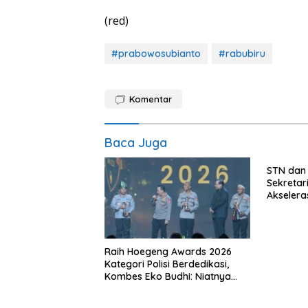
(red)
#prabowosubianto
#rabubiru
Komentar
Baca Juga
STN dan
Sekretar
Akselera
Nasional
terhadap
Pemerin
Raih Hoegeng Awards 2026
Kategori Polisi Berdedikasi,
Kombes Eko Budhi: Niatnya
Menghijaukan Kembali
Lingkungan