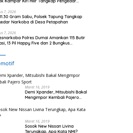
ek Kampar Kiri Hilir Tangkap Pengedar
oba di Sei Simpang Dua
us 7, 2026
 11.30 Gram Sabu, Polsek Tapung Tangkap
edar Narkoba di Desa Petapahan
us 7, 2026
esnarkoba Polres Dumai Amankan 115 Butir
asi, 13 Pil Happy Five dan 2 Bungkus
idate dari Seorang Pria
motif
Maret 16, 2019
Demi Xpander, Mitsubishi Bakal
Mengimpor Kembali Pajero
Sport
Maret 16, 2019
Sosok New Nissan Livina
Terungkap, Apa Kata NMI?