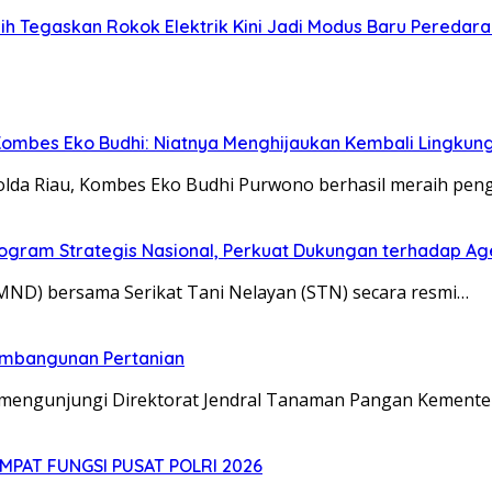
 Tegaskan Rokok Elektrik Kini Jadi Modus Baru Peredara
 Kombes Eko Budhi: Niatnya Menghijaukan Kembali Lingkun
olda Riau, Kombes Eko Budhi Purwono berhasil meraih pe
rogram Strategis Nasional, Perkuat Dukungan terhadap A
ND) bersama Serikat Tani Nelayan (STN) secara resmi…
embangunan Pertanian
) mengunjungi Direktorat Jendral Tanaman Pangan Kemente
MPAT FUNGSI PUSAT POLRI 2026