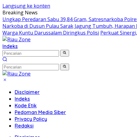
Langsung ke konten
Breaking News
Ungkap Peredaran Sabu 39,84 Gram, Satresnarkoba Polr
Narkoba di Dusun Pulau Sarak
Jagung Tumbuh, Harapan M
Warga Kuntu Darussalam Diringkus Polisi
Perkuat Sinerg
Indeks
Disclaimer
Indeks
Kode Etik
Pedoman Media Siber
Privacy Policy
Redaksi