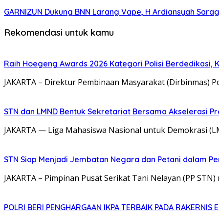
GARNIZUN Dukung BNN Larang Vape, H Ardiansyah Saragih
Rekomendasi untuk kamu
Raih Hoegeng Awards 2026 Kategori Polisi Berdedikasi,
JAKARTA – Direktur Pembinaan Masyarakat (Dirbinmas) P
STN dan LMND Bentuk Sekretariat Bersama Akselerasi P
JAKARTA — Liga Mahasiswa Nasional untuk Demokrasi (LM
STN Siap Menjadi Jembatan Negara dan Petani dalam P
JAKARTA – Pimpinan Pusat Serikat Tani Nelayan (PP STN
POLRI BERI PENGHARGAAN IKPA TERBAIK PADA RAKERNIS E