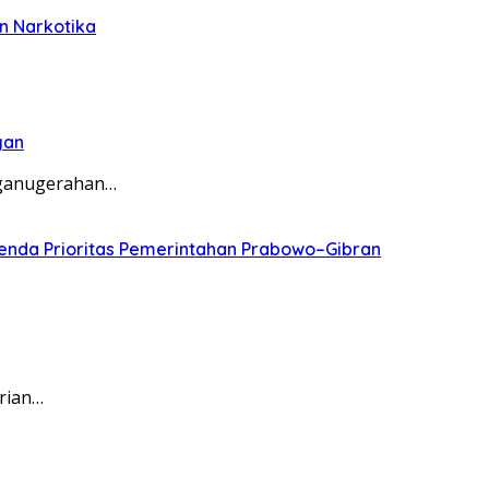
n Narkotika
gan
nganugerahan…
genda Prioritas Pemerintahan Prabowo–Gibran
rian…