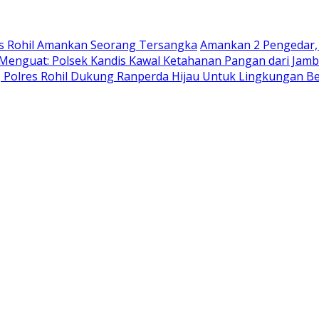
es Rohil Amankan Seorang Tersangka
Amankan 2 Pengedar, 
enguat: Polsek Kandis Kawal Ketahanan Pangan dari Jam
i, Polres Rohil Dukung Ranperda Hijau Untuk Lingkungan B