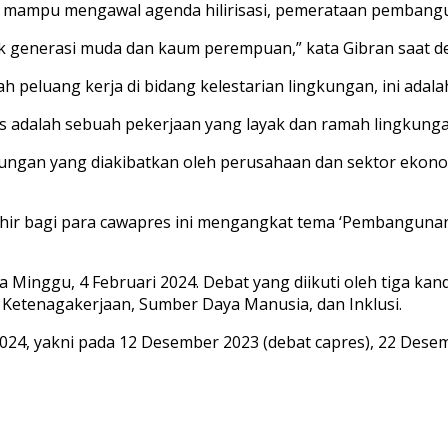
a mampu mengawal agenda hilirisasi, pemerataan pembangun
uk generasi muda dan kaum perempuan,” kata Gibran saat de
ah peluang kerja di bidang kelestarian lingkungan, ini adal
bs adalah sebuah pekerjaan yang layak dan ramah lingkunga
ngan yang diakibatkan oleh perusahaan dan sektor ekono
khir bagi para cawapres ini mengangkat tema ‘Pembanguna
 Minggu, 4 Februari 2024. Debat yang diikuti oleh tiga kan
 Ketenagakerjaan, Sumber Daya Manusia, dan Inklusi.
2024, yakni pada 12 Desember 2023 (debat capres), 22 Desem