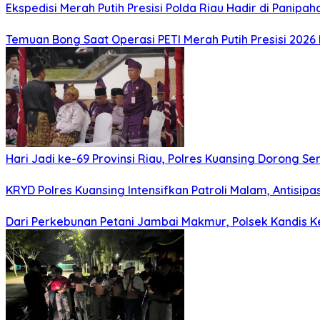
Ekspedisi Merah Putih Presisi Polda Riau Hadir di Panip
Temuan Bong Saat Operasi PETI Merah Putih Presisi 202
Hari Jadi ke-69 Provinsi Riau, Polres Kuansing Doron
KRYD Polres Kuansing Intensifkan Patroli Malam, Antisi
Dari Perkebunan Petani Jambai Makmur, Polsek Kandi