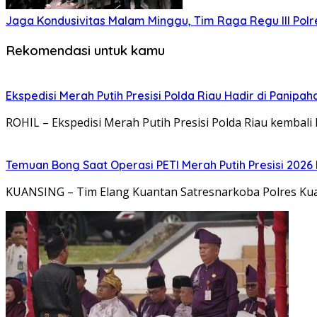
Jaga Kondusivitas Malam Minggu, Tim Raga Regu III Pol
Rekomendasi untuk kamu
Ekspedisi Merah Putih Presisi Polda Riau Hadir di Panip
ROHIL – Ekspedisi Merah Putih Presisi Polda Riau kembali
Temuan Bong Saat Operasi PETI Merah Putih Presisi 202
KUANSING – Tim Elang Kuantan Satresnarkoba Polres Ku