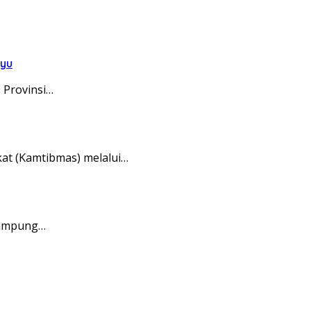
ayu
 Provinsi…
at (Kamtibmas) melalui…
Kampung…