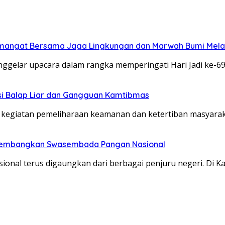
g Semangat Bersama Jaga Lingkungan dan Marwah Bumi Mel
gelar upacara dalam rangka memperingati Hari Jadi ke-69
pasi Balap Liar dan Gangguan Kamtibmas
 kegiatan pemeliharaan keamanan dan ketertiban masyarak
s Kembangkan Swasembada Pangan Nasional
nal terus digaungkan dari berbagai penjuru negeri. Di 