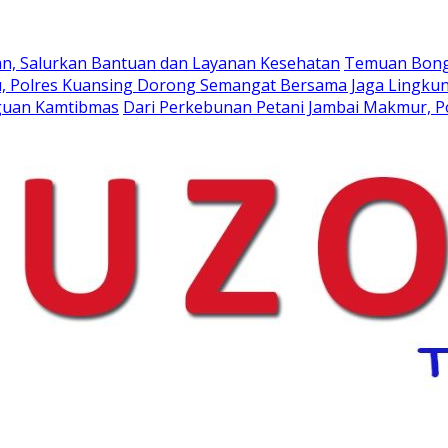
ahan, Salurkan Bantuan dan Layanan Kesehatan
Temuan Bong 
Riau, Polres Kuansing Dorong Semangat Bersama Jaga Ling
ngguan Kamtibmas
Dari Perkebunan Petani Jambai Makmur, 