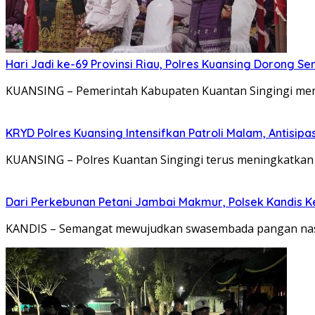
Hari Jadi ke-69 Provinsi Riau, Polres Kuansing Doron
KUANSING – Pemerintah Kabupaten Kuantan Singingi meng
KRYD Polres Kuansing Intensifkan Patroli Malam, Antisi
KUANSING – Polres Kuantan Singingi terus meningkatkan
Dari Perkebunan Petani Jambai Makmur, Polsek Kandi
KANDIS – Semangat mewujudkan swasembada pangan nasio