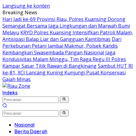
Langsung ke konten
Breaking News
Hari Jadi ke-69 Provinsi Riau, Polres Kuansing Dorong
Semangat Bersama Jaga Lingkungan dan Marwah Bumi
Melayu
KRYD Polres Kuansing Intensifkan Patroli Malam,
Antisipasi Balap Liar dan Gangguan Kamtibmas
Dari
Perkebunan Petani Jambai Makmur, Polsek Kandis
Kembangkan Swasembada Pangan Nasional
Jaga
Kondusivitas Malam Minggu, Tim Raga Regu III Polres
Kampar Sasar Titik Rawan di Bangkinang
Sambut HUT RI
ke-81, XCI Lancang Kuning Kunjungi Pusat Konservasi
Gajah Minas
Indeks
Nasional
Berita Daerah