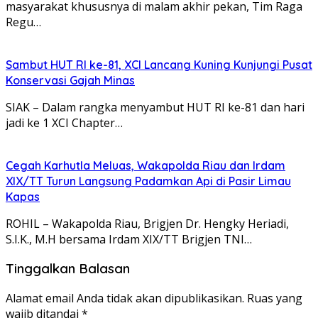
masyarakat khususnya di malam akhir pekan, Tim Raga
Regu…
Sambut HUT RI ke-81, XCI Lancang Kuning Kunjungi Pusat
Konservasi Gajah Minas
SIAK – Dalam rangka menyambut HUT RI ke-81 dan hari
jadi ke 1 XCI Chapter…
Cegah Karhutla Meluas, Wakapolda Riau dan Irdam
XIX/TT Turun Langsung Padamkan Api di Pasir Limau
Kapas
ROHIL – Wakapolda Riau, Brigjen Dr. Hengky Heriadi,
S.I.K., M.H bersama Irdam XIX/TT Brigjen TNI…
Tinggalkan Balasan
Alamat email Anda tidak akan dipublikasikan.
Ruas yang
wajib ditandai
*