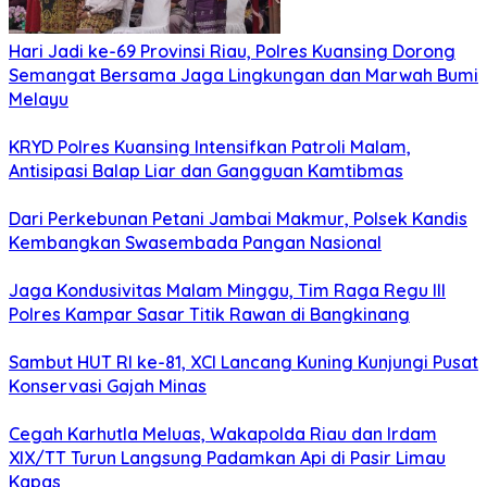
Hari Jadi ke-69 Provinsi Riau, Polres Kuansing Dorong
Semangat Bersama Jaga Lingkungan dan Marwah Bumi
Melayu
KRYD Polres Kuansing Intensifkan Patroli Malam,
Antisipasi Balap Liar dan Gangguan Kamtibmas
Dari Perkebunan Petani Jambai Makmur, Polsek Kandis
Kembangkan Swasembada Pangan Nasional
Jaga Kondusivitas Malam Minggu, Tim Raga Regu III
Polres Kampar Sasar Titik Rawan di Bangkinang
Sambut HUT RI ke-81, XCI Lancang Kuning Kunjungi Pusat
Konservasi Gajah Minas
Cegah Karhutla Meluas, Wakapolda Riau dan Irdam
XIX/TT Turun Langsung Padamkan Api di Pasir Limau
Kapas