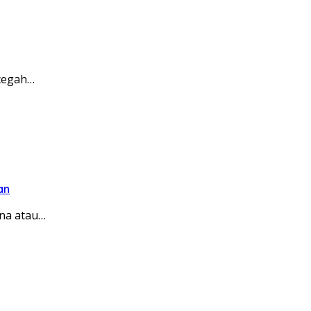
ncegah…
an
na atau…