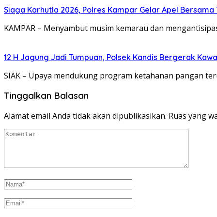
Siaga Karhutla 2026, Polres Kampar Gelar Apel Bersama T
KAMPAR – Menyambut musim kemarau dan mengantisipasi 
12 H Jagung Jadi Tumpuan, Polsek Kandis Bergerak Ka
SIAK – Upaya mendukung program ketahanan pangan teru
Tinggalkan Balasan
Alamat email Anda tidak akan dipublikasikan.
Ruas yang wa