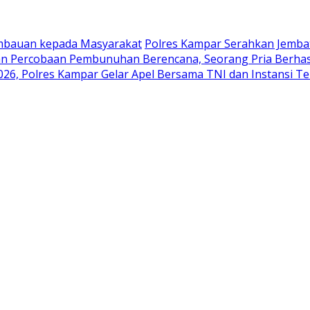
Imbauan kepada Masyarakat
Polres Kampar Serahkan Jembat
an Percobaan Pembunuhan Berencana, Seorang Pria Berhas
026, Polres Kampar Gelar Apel Bersama TNI dan Instansi Te