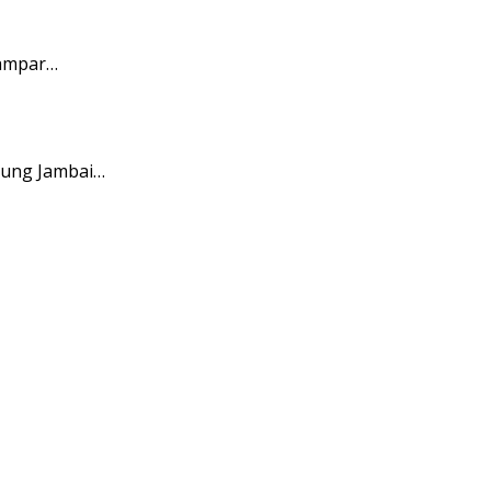
Kampar…
pung Jambai…