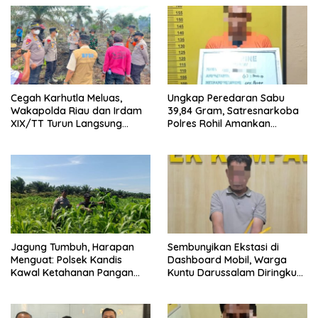
Cegah Karhutla Meluas,
Ungkap Peredaran Sabu
Wakapolda Riau dan Irdam
39,84 Gram, Satresnarkoba
XIX/TT Turun Langsung
Polres Rohil Amankan
Padamkan Api di Pasir Limau
Seorang Tersangka
Kapas
Jagung Tumbuh, Harapan
Sembunyikan Ekstasi di
Menguat: Polsek Kandis
Dashboard Mobil, Warga
Kawal Ketahanan Pangan
Kuntu Darussalam Diringkus
dari Jambai Makmur
Polisi