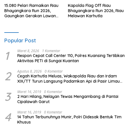
15.080 Pelari Ramaikan Riau
Kapolda Flag Off Riau
Bhayangkara Run 2026,
Bhayangkara Run 2026, Riau
Gaungkan Gerakan Lawan
Melawan Karhutla
Karhutla
Popular Post
1
Maret 8, 2026
1 Komentar
Respon Cepat Call Center 110, Polres Kuansing Tertibkan
Aktivitas PETI di Sungai Kuantan
2
Agustus 8, 2026
0 Komentar
Cegah Karhutla Meluas, Wakapolda Riau dan Irdam
XIX/TT Turun Langsung Padamkan Api di Pasir Limau
Kapas
3
Maret 16, 2019
0 Komentar
2 Hari Hilang, Nelayan Tewas Mengambang di Pantai
Cipalawah Garut
4
Maret 16, 2019
0 Komentar
14 Tahun Terbunuhnya Munir, Polri Didesak Bentuk Tim
Khusus