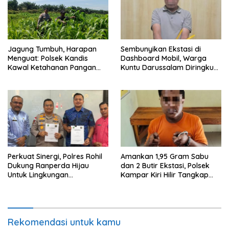
Jagung Tumbuh, Harapan
Sembunyikan Ekstasi di
Menguat: Polsek Kandis
Dashboard Mobil, Warga
Kawal Ketahanan Pangan
Kuntu Darussalam Diringkus
dari Jambai Makmur
Polisi
Perkuat Sinergi, Polres Rohil
Amankan 1,95 Gram Sabu
Dukung Ranperda Hijau
dan 2 Butir Ekstasi, Polsek
Untuk Lingkungan
Kampar Kiri Hilir Tangkap
Berkelanjutan
Pengedar Narkoba di Sei
Simpang Dua
Rekomendasi untuk kamu