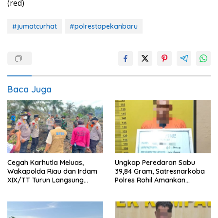
(red)
#jumatcurhat
#polrestapekanbaru
Baca Juga
Cegah Karhutla Meluas,
Ungkap Peredaran Sabu
Wakapolda Riau dan Irdam
39,84 Gram, Satresnarkoba
XIX/TT Turun Langsung
Polres Rohil Amankan
Padamkan Api di Pasir Limau
Seorang Tersangka
Kapas